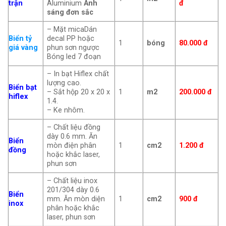
trận
Aluminium
Ánh
đ
sáng đơn sắc
– Mặt micaDán
Biển tỷ
decal PP hoặc
1
bóng
80.000 đ
giá vàng
phun sơn ngược
Bóng led 7 đoạn
– In bạt Hiflex chất
lượng cao.
Biển bạt
– Sắt hộp 20 x 20 x
1
m2
200.000
đ
hiflex
1.4.
– Ke nhôm.
– Chất liệu đồng
dày 0.6 mm. Ăn
Biển
mòn điện phân
1
cm2
1.200 đ
đồng
hoặc khắc laser,
phun sơn
– Chất liệu inox
201/304 dày 0.6
Biển
mm. Ăn mòn diện
1
cm2
900 đ
inox
phân hoặc khắc
laser, phun sơn