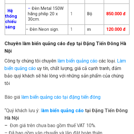
–
Đèn Metal 150W
Hệ
hãng philip 20 x
1
Bộ
850.000 đ
thống
30cm.
chiếu
sáng
– Đèn Neon sign.
1
m
120.000 đ
Chuyên làm biển quảng cáo đẹp tại
Đặng Tiến Đông
Hà
Nội
Công ty chúng tôi chuyên
làm biển quảng cáo
các loại.
Làm
biển quảng cáo
uy tín, chất lượng, giá cả cạnh tranh, đảm
bảo quý khách sẽ hài lòng với những sản phẩm của chúng
tôi
Báo giá
làm biển quảng cáo tại đặng tiến đông
“Quý khách lưu ý:
l
àm biển quảng cáo
tại Đặng Tiến Đông
Hà Nộ
i
–
Đơn giá trên chưa bao gồm thuế VAT 10%.
– Đã bao gồm vận chuyển và lắp đặt hoàn thiện.