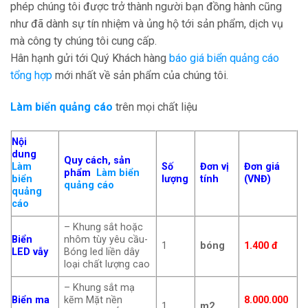
phép chúng tôi được trở thành người bạn đồng hành cũng
như đã dành sự tín nhiệm và ủng hộ tới sản phẩm, dịch vụ
mà công ty chúng tôi cung cấp.
Hân hạnh gửi tới Quý Khách hàng
báo giá biển quảng cáo
tổng hợp
mới nhất về sản phẩm của chúng tôi.
Làm biển quảng cáo
trên mọi chất liệu
Nội
dung
Quy cách, sản
Làm
Số
Đơn vị
Đơn giá
phẩm
Làm biển
biển
lượng
tính
(VNĐ)
quảng cáo
quảng
cáo
– Khung sắt hoặc
Biển
nhôm tùy yêu cầu-
1
bóng
1.400 đ
LED vẫy
Bóng led liền dây
loại chất lượng cao
– Khung sắt mạ
Biển ma
kẽm Mặt nền
8.000.000
1
m2