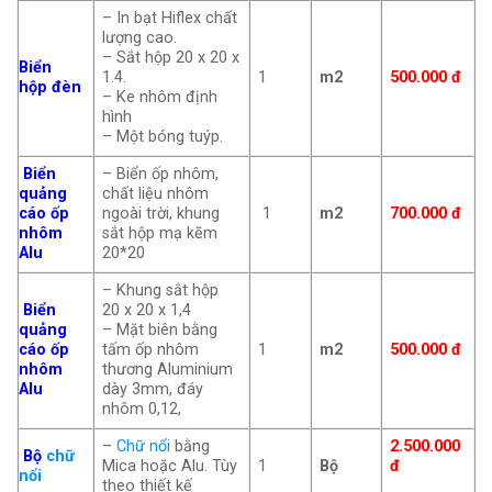
– In bạt Hiflex chất
lượng cao.
– Sắt hộp 20 x 20 x
Biển
1.4.
1
m2
500.000 đ
hộp đèn
– Ke nhôm định
hình
– Một bóng tuýp.
Biển
– Biển ốp nhôm,
quảng
chất liệu nhôm
cáo ốp
ngoài trời, khung
1
m2
700.000 đ
nhôm
sắt hộp mạ kẽm
Alu
20*20
– Khung sắt hộp
Biển
20 x 20 x 1,4
quảng
– Mặt biên bằng
cáo ốp
tấm ốp nhôm
1
m2
500.000 đ
nhôm
thương Aluminium
Alu
dày 3mm, đáy
nhôm 0,12,
–
Chữ nổi
bằng
2.500.000
Bộ
chữ
Mica hoặc Alu. Tùy
1
Bộ
đ
nổi
theo thiết kế