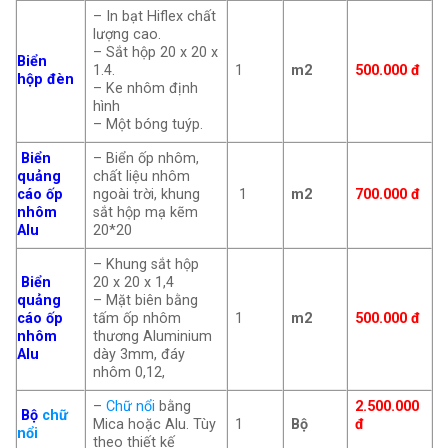
– In bạt Hiflex chất
lượng cao.
– Sắt hộp 20 x 20 x
Biển
1.4.
1
m2
500.000 đ
hộp đèn
– Ke nhôm định
hình
– Một bóng tuýp.
Biển
– Biển ốp nhôm,
quảng
chất liệu nhôm
cáo ốp
ngoài trời, khung
1
m2
700.000 đ
nhôm
sắt hộp mạ kẽm
Alu
20*20
– Khung sắt hộp
Biển
20 x 20 x 1,4
quảng
– Mặt biên bằng
cáo ốp
tấm ốp nhôm
1
m2
500.000 đ
nhôm
thương Aluminium
Alu
dày 3mm, đáy
nhôm 0,12,
–
Chữ nổi
bằng
2.500.000
Bộ
chữ
Mica hoặc Alu. Tùy
1
Bộ
đ
nổi
theo thiết kế