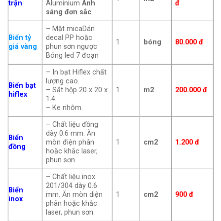
trận
Aluminium
Ánh
đ
sáng đơn sắc
– Mặt micaDán
Biển tỷ
decal PP hoặc
1
bóng
80.000 đ
giá vàng
phun sơn ngược
Bóng led 7 đoạn
– In bạt Hiflex chất
lượng cao.
Biển bạt
– Sắt hộp 20 x 20 x
1
m2
200.000
đ
hiflex
1.4.
– Ke nhôm.
– Chất liệu đồng
dày 0.6 mm. Ăn
Biển
mòn điện phân
1
cm2
1.200 đ
đồng
hoặc khắc laser,
phun sơn
– Chất liệu inox
201/304 dày 0.6
Biển
mm. Ăn mòn diện
1
cm2
900 đ
inox
phân hoặc khắc
laser, phun sơn