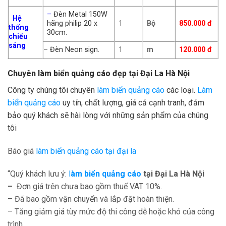
–
Đèn Metal 150W
Hệ
hãng philip 20 x
1
Bộ
850.000 đ
thống
30cm.
chiếu
sáng
– Đèn Neon sign.
1
m
120.000 đ
Chuyên làm biển quảng cáo đẹp tại
Đại La
Hà Nội
Công ty chúng tôi chuyên
làm biển quảng cáo
các loại.
Làm
biển quảng cáo
uy tín, chất lượng, giá cả cạnh tranh, đảm
bảo quý khách sẽ hài lòng với những sản phẩm của chúng
tôi
Báo giá
làm biển quảng cáo tại đại la
“Quý khách lưu ý:
l
àm biển quảng cáo
tại Đại La Hà Nộ
i
–
Đơn giá trên chưa bao gồm thuế VAT 10%.
– Đã bao gồm vận chuyển và lắp đặt hoàn thiện.
– Tăng giảm giá tùy mức độ thi công dễ hoặc khó của công
trình.