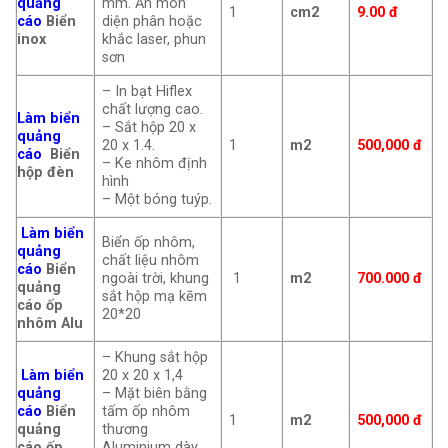
quảng
mm. Ăn mòn
1
cm2
9.00 đ
cáo
Biển
diện phân hoặc
inox
khắc laser, phun
sơn
– In bạt Hiflex
chất lượng cao.
Làm biển
– Sắt hộp 20 x
quảng
20 x 1.4.
1
m2
500,000 đ
cáo
Biển
– Ke nhôm định
hộp đèn
hình
– Một bóng tuýp.
Làm biển
Biển ốp nhôm,
quảng
chất liệu nhôm
cáo
Biển
ngoài trời, khung
1
m2
700.000 đ
quảng
sắt hộp mạ kẽm
cáo ốp
20*20
nhôm Alu
– Khung sắt hộp
Làm biển
20 x 20 x 1,4
quảng
– Mặt biên bằng
cáo
Biển
tấm ốp nhôm
1
m2
500,000 đ
quảng
thương
cáo ốp
Aluminium dày