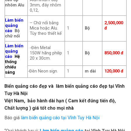
nhôm Alu
3mm, đáy nhôm
0,12,
Làm biển
– Chữ nổi bằng
2,500,000
quảng
Mica hoặc Alu.
1
Bộ
đ
cáo
Bộ
Tùy theo thiết kế
chữ nổi
Làm biển
-Đèn Metal
quảng
150W hãng philip
1
Bộ
850,000 đ
cáo
Hệ
20 x 30cm.
thống
chiếu
-Đèn Neon sign.
1
m dài
120,000 đ
sáng
Biển quảng cáo đẹp và làm biển quảng cáo đẹp tại Vĩnh
Tuy
Hà Nội
Việt Nam, bảo hành dài hạn ( Cam kết đúng tiến độ,
Chất lượng ) giá tốt cho mọi nhà
Báo giá
làm biển quảng cáo tại Vĩnh Tuy Hà Nội
“Quý khách lưu ý:
Làm biển quảng cáo
tại Vĩnh Tuy
Hà Nội