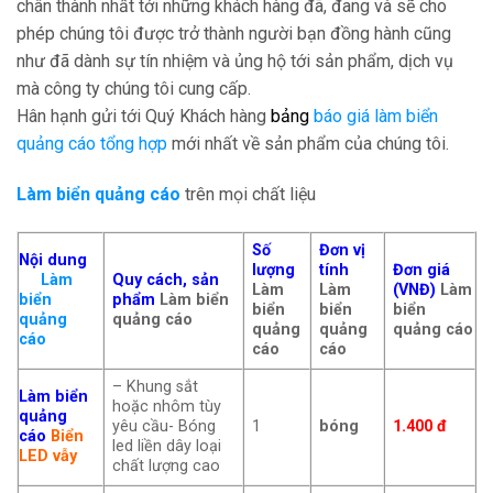
chân thành nhất tới những khách hàng đã, đang và sẽ cho
phép chúng tôi được trở thành người bạn đồng hành cũng
như đã dành sự tín nhiệm và ủng hộ tới sản phẩm, dịch vụ
mà công ty chúng tôi cung cấp.
Hân hạnh gửi tới Quý Khách hàng
bảng
báo giá làm biển
quảng cáo tổng hợp
mới nhất về sản phẩm của chúng tôi.
Làm biển quảng cáo
trên mọi chất liệu
Số
Đơn vị
Nội dung
lượng
tính
Đơn giá
Làm
Quy cách, sản
Làm
Làm
(VNĐ)
Làm
biển
phẩm
Làm biển
biển
biển
biển
quảng
quảng cáo
quảng
quảng
quảng cáo
cáo
cáo
cáo
– Khung sắt
Làm biển
hoặc nhôm tùy
quảng
yêu cầu- Bóng
1
bóng
1.400 đ
cáo
Biển
led liền dây loại
LED vẫy
chất lượng cao