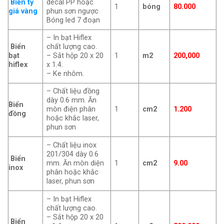
Biển tỷ
decal PP hoặc
1
bóng
80.000
giá vàng
phun sơn ngược
Bóng led 7 đoạn
– In bạt Hiflex
Biển
chất lượng cao.
bạt
– Sắt hộp 20 x 20
1
m2
200,000
hiflex
x 1.4.
– Ke nhôm.
– Chất liệu đồng
dày 0.6 mm. Ăn
Biển
mòn điện phân
1
cm2
1.200
đồng
hoặc khắc laser,
phun sơn
– Chất liệu inox
201/304 dày 0.6
Biển
mm. Ăn mòn diện
1
cm2
9.00
inox
phân hoặc khắc
laser, phun sơn
– In bạt Hiflex
chất lượng cao.
– Sắt hộp 20 x 20
Biển