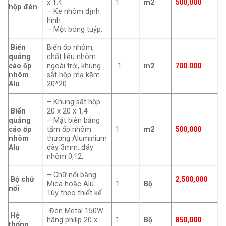
x 1.4.
1
m2
500,000
hộp đèn
– Ke nhôm định
hình
– Một bóng tuýp.
Biển
Biển ốp nhôm,
quảng
chất liệu nhôm
cáo ốp
ngoài trời, khung
1
m2
700.000
nhôm
sắt hộp mạ kẽm
Alu
20*20
– Khung sắt hộp
Biển
20 x 20 x 1,4
quảng
– Mặt biên bằng
cáo ốp
tấm ốp nhôm
1
m2
500,000
nhôm
thương Aluminium
Alu
dày 3mm, đáy
nhôm 0,12,
– Chữ nổi bằng
Bộ chữ
2,500,000
Mica hoặc Alu.
1
Bộ
nổi
Tùy theo thiết kế
-Đèn Metal 150W
Hệ
hãng philip 20 x
1
Bộ
850,000
thống