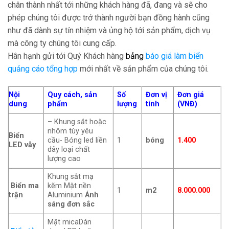
chân thành nhất tới những khách hàng đã, đang và sẽ cho
phép chúng tôi được trở thành người bạn đồng hành cũng
như đã dành sự tín nhiệm và ủng hộ tới sản phẩm, dịch vụ
mà công ty chúng tôi cung cấp.
Hân hạnh gửi tới Quý Khách hàng
bảng
báo giá làm biển
quảng cáo tổng hợp
mới nhất về sản phẩm của chúng tôi.
Nội
Quy cách, sản
Số
Đơn vị
Đơn giá
dung
phẩm
lượng
tính
(VNĐ)
– Khung sắt hoặc
nhôm tùy yêu
Biển
cầu- Bóng led liền
1
bóng
1.400
LED vẫy
dây loại chất
lượng cao
Khung sắt mạ
Biển ma
kẽm Mặt nền
1
m2
8.000.000
trận
Aluminium
Ánh
sáng đơn sắc
Mặt micaDán