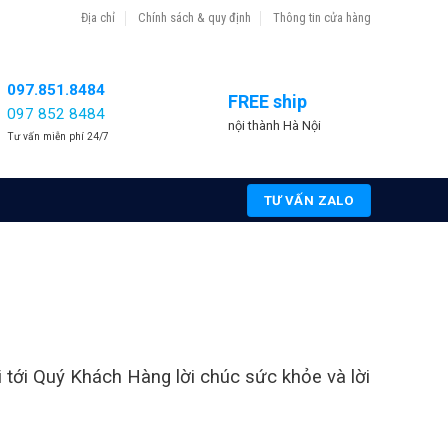
Địa chỉ
Chính sách & quy định
Thông tin cửa hàng
097.851.8484
FREE ship
097 852 8484
nội thành Hà Nội
Tư vấn miễn phí 24/7
TƯ VẤN ZALO
ửi tới Quý Khách Hàng lời chúc sức khỏe và lời