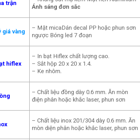
a trận
Ánh sáng đơn sắc
– Mặt micaDán decal PP hoặc phun sơn
ỷ giá vàng
ngược Bóng led 7 đoạn
– In bạt Hiflex chất lượng cao.
ạt hiflex
– Sắt hộp 20 x 20 x 1.4.
– Ke nhôm.
– Chất liệu đồng dày 0.6 mm. Ăn mòn
đồng
điện phân hoặc khắc laser, phun sơn
– Chất liệu inox 201/304 dày 0.6 mm. Ăn
nox
mòn diện phân hoặc khắc laser, phun sơn