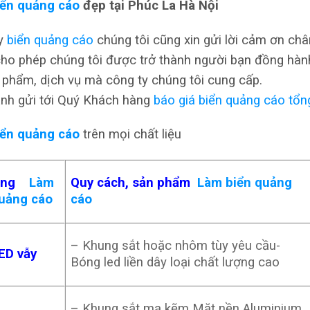
ển quảng cáo
đẹp tại Phúc La Hà Nội
y
biển quảng cáo
chúng tôi cũng xin gửi lời cảm ơn ch
cho phép chúng tôi được trở thành người bạn đồng hàn
n phẩm, dịch vụ mà công ty chúng tôi cung cấp.
nh gửi tới Quý Khách hàng
báo giá biển quảng cáo tổn
ển quảng cáo
trên mọi chất liệu
ung
Làm
Quy cách, sản phẩm
Làm biển quảng
quảng cáo
cáo
– Khung sắt hoặc nhôm tùy yêu cầu-
ED vẫy
Bóng led liền dây loại chất lượng cao
– Khung sắt mạ kẽm Mặt nền Aluminium