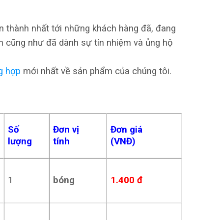
ân thành nhất tới những khách hàng đã, đang
h cũng như đã dành sự tín nhiệm và ủng hộ
g hợp
mới nhất về sản phẩm của chúng tôi.
Số
Đơn vị
Đơn giá
lượng
tính
(VNĐ)
1
bóng
1.400 đ