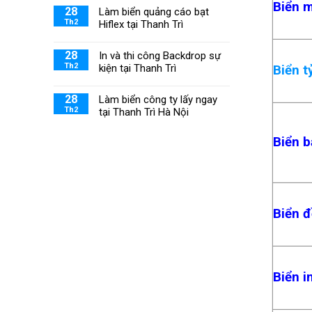
Biển m
28
Làm biển quảng cáo bạt
Th2
Hiflex tại Thanh Trì
28
In và thi công Backdrop sự
Th2
kiện tại Thanh Trì
Biển t
28
Làm biển công ty lấy ngay
Th2
tại Thanh Trì Hà Nội
Biển b
Biển 
Biển i