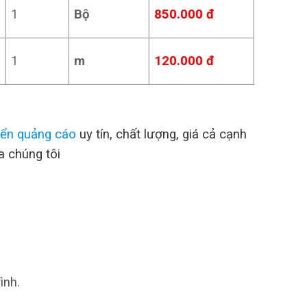
1
Bộ
850.000 đ
1
m
120.000 đ
ển quảng cáo
uy tín, chất lượng, giá cả cạnh
a chúng tôi
ình.