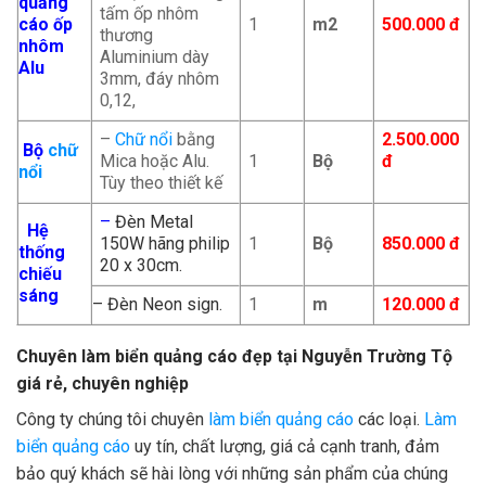
quảng
tấm ốp nhôm
cáo ốp
1
m2
500.000 đ
thương
nhôm
Aluminium dày
Alu
3mm, đáy nhôm
0,12,
–
Chữ nổi
bằng
2.500.000
Bộ
chữ
Mica hoặc Alu.
1
Bộ
đ
nổi
Tùy theo thiết kế
–
Đèn Metal
Hệ
150W hãng philip
1
Bộ
850.000 đ
thống
20 x 30cm.
chiếu
sáng
– Đèn Neon sign.
1
m
120.000 đ
Chuyên làm biển quảng cáo đẹp tại
Nguyễn Trường Tộ
giá rẻ, chuyên nghiệp
Công ty chúng tôi chuyên
làm biển quảng cáo
các loại.
Làm
biển quảng cáo
uy tín, chất lượng, giá cả cạnh tranh, đảm
bảo quý khách sẽ hài lòng với những sản phẩm của chúng