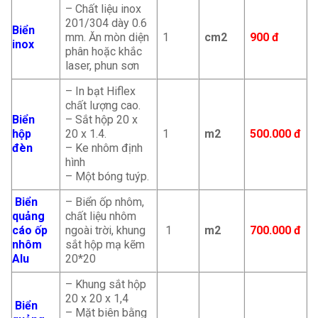
– Chất liệu inox
201/304 dày 0.6
Biển
mm. Ăn mòn diện
1
cm2
900 đ
inox
phân hoặc khắc
laser, phun sơn
– In bạt Hiflex
chất lượng cao.
Biển
– Sắt hộp 20 x
hộp
20 x 1.4.
1
m2
500.000 đ
đèn
– Ke nhôm định
hình
– Một bóng tuýp.
Biển
– Biển ốp nhôm,
quảng
chất liệu nhôm
cáo ốp
ngoài trời, khung
1
m2
700.000 đ
nhôm
sắt hộp mạ kẽm
Alu
20*20
– Khung sắt hộp
20 x 20 x 1,4
Biển
– Mặt biên bằng