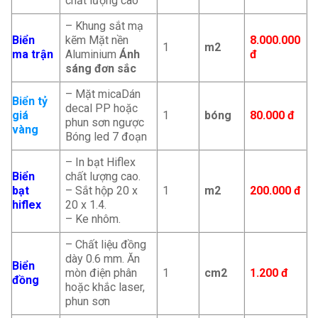
chất lượng cao
– Khung sắt mạ
Biển
kẽm Mặt nền
8.000.000
1
m2
ma trận
Aluminium
Ánh
đ
sáng đơn sắc
– Mặt micaDán
Biển tỷ
decal PP hoặc
giá
1
bóng
80.000 đ
phun sơn ngược
vàng
Bóng led 7 đoạn
– In bạt Hiflex
Biển
chất lượng cao.
bạt
– Sắt hộp 20 x
1
m2
200.000
đ
hiflex
20 x 1.4.
– Ke nhôm.
– Chất liệu đồng
dày 0.6 mm. Ăn
Biển
mòn điện phân
1
cm2
1.200 đ
đồng
hoặc khắc laser,
phun sơn