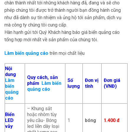
chân thành nhất tới những khách hàng đã, đang và sẽ cho
phép chúng tôi được trở thành người bạn đồng hành cũng
như đã dành sự tín nhiệm và ủng hộ tới sản phẩm, dịch vụ
mà công ty chúng tôi cung cấp.
Hân hạnh gửi tới Quý Khách hàng báo giá biển quảng cáo
tổng hợp mới nhất về sản phẩm của chúng tôi.
Làm biển quảng cáo
trên mọi chất liệu
Nội
dung
Quy cách, sản
Làm
Số
Đơn vị
Đơn giá
phẩm
Làm biển
biển
lượng
tính
(VNĐ)
quảng cáo
quảng
cáo
– Khung sắt
Biển
hoặc nhôm tùy
LED
yêu cầu- Bóng
1
bóng
1.400 đ
vẫy
led liền dây loại