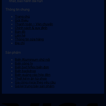
nhất, bảo hành dài hạn
Thông tin chung
Trang chủ
Giới thiệu
Thanh toán – Vận chuyển
Chính sách & quy định
Bản đồ
Liên hệ
Thông tin cửa hàng
Địa chỉ
Sản phẩm
Biển Aluminium chữ nổi
Biển công ty
Biển bạt hiflex biển đơn
Biển backdrop
Biển quảng cáo hộp đèn
Thiết kế in ấn túi shop
Gia công mica theo yêu cầu
Giá kệ trưng bày sản phẩm