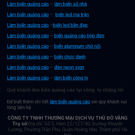
Làm biển quảng cáo
–
làm biển số nhà
Làm biển quảng cáo
–
biển led ma trận
Làm biển quảng cáo
–
biển led bền đẹp
Làm biển quảng cáo
–
biển quảng cáo hộp đèn
Làm biển quảng cáo
–
biển aluminum chữ nổi
Làm biển quảng cáo
–
biển chức danh
Làm biển quảng cáo
–
đèn neon sign
Làm biển quảng cáo
–
làm biển công ty
Quý khách làm biển quảng cáo tại công ty chúng tôi
Để biết thêm chi tiết
làm biển quảng cáo
xin quý khách vui
lòng liên hệ:
CÔNG TY TNHH THƯƠNG MẠI DỊCH VỤ THỦ ĐÔ VÀNG
Trụ sở:
Địa chỉ: Số 5, Hẻm 22/127/40, Đường Khuyến
Lương, Phường Trần Phú, Quận Hoàng Mai, Thành phố Hà