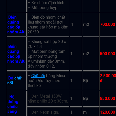
– Ke nhôm định hình
– Một bóng tuýp.
Biển
– Biển ốp nhôm, chất
quảng
liệu nhôm ngoài trời,
1
m2
700.000
cáo ốp
khung sắt hộp mạ kẽm
nhôm Alu
20*20
– Khung sắt hộp 20 x
Biển
20 x 1,4
quảng
– Mặt biên bằng tấm
1
m2
500.000
cáo ốp
ốp nhôm thương
nhôm Alu
Aluminium dày 3mm,
đáy nhôm 0,12,
–
Chữ nổi
bằng Mica
2.500.0
Bộ
chữ
hoặc Alu. Tùy theo
1
Bộ
đ
nổi
thiết kế
–
Đèn Metal 150W
Hệ
1
Bộ
850.000
hãng philip 20 x 30cm.
thống
chiếu
sáng
– Đèn Neon sign.
1
m
120.000