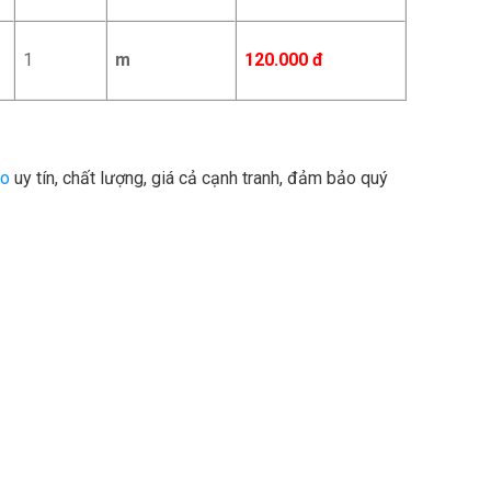
1
m
120.000 đ
áo
uy tín, chất lượng, giá cả cạnh tranh, đảm bảo quý