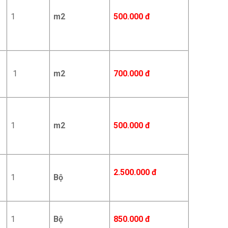
1
m2
500.000 đ
1
m2
700.000 đ
1
m2
500.000 đ
2.500.000 đ
1
Bộ
1
Bộ
850.000 đ