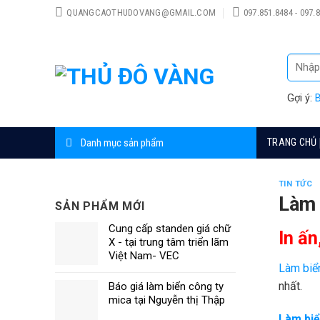
Skip
QUANGCAOTHUDOVANG@GMAIL.COM
097.851.8484 - 097.
to
content
Tìm
kiếm:
Gợi ý:
B
Danh mục sản phẩm
TRANG CHỦ
TIN TỨC
Làm 
SẢN PHẨM MỚI
Cung cấp standen giá chữ
In ấn
X - tại trung tâm triển lãm
Việt Nam- VEC
Làm biể
nhất.
Báo giá làm biển công ty
mica tại Nguyễn thị Thập
Làm biể