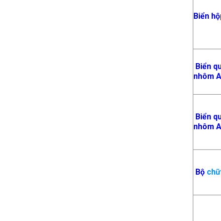
Biển hộ
Biển q
nhôm A
Biển q
nhôm A
Bộ
chữ