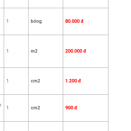
1
bóng
80.000 đ
1
m2
200.000
đ
1
cm2
1.200 đ
n
1
cm2
900 đ