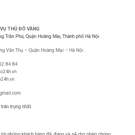
 VỤ THỦ ĐÔ VÀNG
g Trần Phú, Quận Hoàng Mai, Thành phố Hà Nội
g Văn Thụ – Quận Hoàng Mại – Hà Nội
52 84 84
ao24h.vn
o24h.vn
gmail.com
trân trọng nhất.
t tới những khách hàng đã, đang và sẽ cho phép chúng