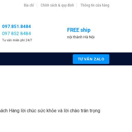
Địa chỉ
Chính sách & quy định
Thông tin cửa hàng
097.851.8484
FREE ship
097 852 8484
nội thành Hà Nội
Tư vấn miễn phí 24/7
TƯ VẤN ZALO
Khách Hàng lời chúc sức khỏe và lời chào trân trọng