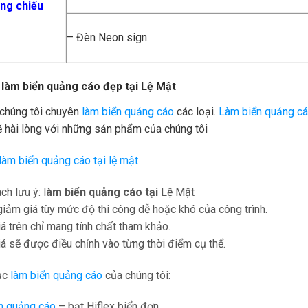
ng chiếu
– Đèn Neon sign.
làm biển quảng cáo đẹp tại
Lệ Mật
 chúng tôi chuyên
làm biển quảng cáo
các loại.
Làm biển quảng c
 hài lòng với những sản phẩm của chúng tôi
làm biển quảng cáo tại lệ mật
ch lưu ý: l
àm biển quảng cáo
tại
Lệ Mật
iảm giá tùy mức độ thi công dễ hoặc khó của công trình.
á trên chỉ mang tính chất tham khảo.
á sẽ được điều chỉnh vào từng thời điểm cụ thể.
ục
làm biển quảng cáo
của chúng tôi:
n quảng cáo
– bạt Hiflex biển đơn