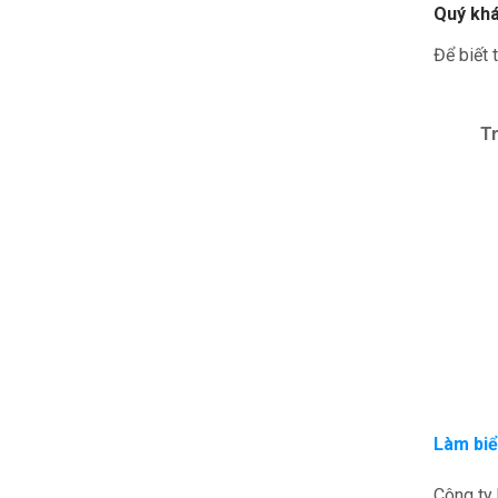
Quý khá
Để biết 
Tr
Làm biể
Công ty 