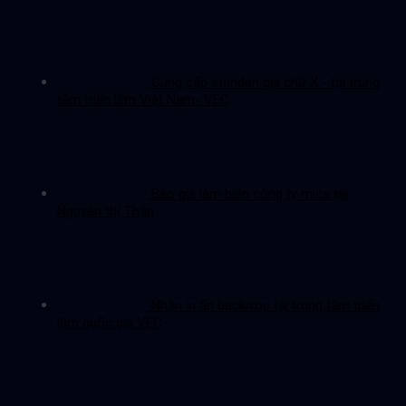
Cung cấp standen giá chữ X - tại trung
tâm triển lãm Việt Nam- VEC
Báo giá làm biển công ty mica tại
Nguyễn thị Thập
Nhận in ấn backrrop tại trung tâm triển
lãm quốc gia VEC