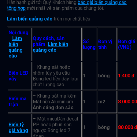
Hân hạnh gửi tới Quý Khách hàng
báo giá biển quảng cáo
tổng hợp
mới nhất về sản phẩm của chúng tôi.
Làm biển quảng cáo
trên mọi chất liệu
Nội dung
Làm
Quy cách, sản
Số
Đơn vị
Đơn giá
biển
phẩm
Làm biển
lượng
tính
(VNĐ)
quảng
quảng cáo
cáo
– Khung sắt hoặc
Biển LED
nhôm tùy yêu cầu-
1
bóng
1.400 đ
vẫy
Bóng led liền dây loại
chất lượng cao
– Khung sắt mạ kẽm
Biển ma
Mặt nền Aluminium
1
m2
8.000.00
trận
Ánh sáng đơn sắc
– Mặt micaDán decal
Biển tỷ
PP hoặc phun sơn
1
bóng
80.000 
giá vàng
ngược Bóng led 7
đoạn