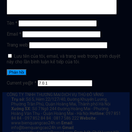
Tên
*
Email
*
Trang web
Lưu tên của tôi, email, và trang web trong trình duyệt
này cho lần bình luận kế tiếp của tôi.
Current ye@r
*
CÔNG TY TNHH THƯƠNG MẠI DỊCH VỤ THỦ ĐÔ VÀNG
Trụ sở:
Số 5, Hẻm 22/127/40, Đường Khuyến Lương,
Phường Trần Phú, Quận Hoàng Mai, Thành phố Hà Nội
Xưởng SX:
Số 7 Ngõ 244 Đường Hoàng Mai - Phường
Hoàng Văn Thụ - Quận Hoàng Mai - Hà Nội
Hotline:
097 851
84 84 - 097 852 84 84 : 0817 586 222
Website:
www.bienquangcao24h.vn
Email:
info@bienquangcao24h.vn
Gmail
: