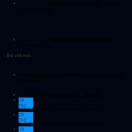
Báo giá dán decal kính mờ - kính văn
phòng tại Mỹ Đình
Làm biển quảng cáo tại Vinhomes
ocean park 2 - 3
Bài viết mới
Làm biển quảng cáo tại Nguyễn Thái Học – in bạt, băng
rôn lấy ngay
Sơn logo lên mái tôn nhà xưởng -cửa cuốn
28
Th2
Làm biển quảng cáo bạt Hiflex tại Thanh Trì
28
Th2
In và thi công Backdrop sự kiện tại Thanh Trì
28