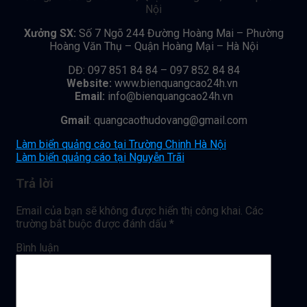
Nội
Xưởng SX:
Số 7 Ngõ 244 Đường Hoàng Mai – Phường
Hoàng Văn Thụ – Quận Hoàng Mại – Hà Nội
DĐ: 097 851 84 84 – 097 852 84 84
Website:
www.bienquangcao24h.vn
Email:
info@bienquangcao24h.vn
Gmail
: quangcaothudovang@gmail.com
Làm biển quảng cáo tại Trường Chinh Hà Nội
Làm biển quảng cáo tại Nguyễn Trãi
Trả lời
Email của bạn sẽ không được hiển thị công khai.
Các
trường bắt buộc được đánh dấu
*
Bình luận