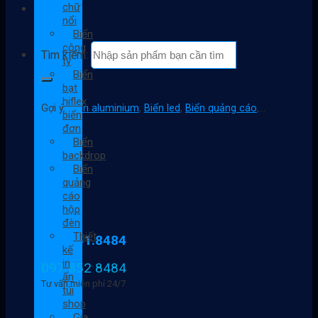
chữ
nổi
Biển
công
Tìm kiếm:
ty
Biển
bạt
hiflex
Gợi ý:
Biển aluminium
,
Biển led
,
Biển quảng cáo
,...
biển
đơn
Biển
backdrop
Biển
quảng
cáo
hộp
đèn
Thiết
097.851.8484
kế
in
097 852 8484
ấn
Tư vấn miễn phí 24/7
túi
shop
Gia