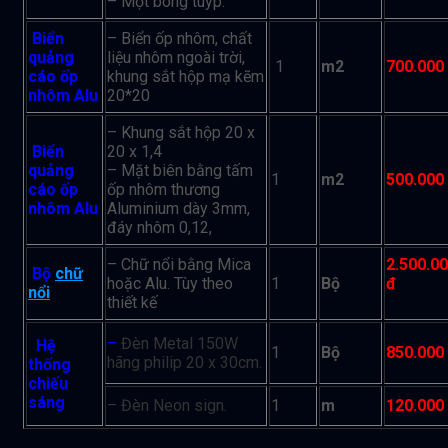
– Một bóng tuýp.
Biển
– Biển ốp nhôm, chất
quảng
liệu nhôm ngoài trời,
1
m2
700.000
cáo ốp
khung sắt hộp mạ kẽm
nhôm Alu
20*20
– Khung sắt hộp 20 x
Biển
20 x 1,4
quảng
– Mặt biên bằng tấm
1
m2
500.000
cáo ốp
ốp nhôm thương
nhôm Alu
Aluminium dày 3mm,
đáy nhôm 0,12,
– Chữ nổi bằng Mica
2.500.0
Bộ
chữ
hoặc Alu. Tùy theo
1
Bộ
đ
nổi
thiết kế
–
Đèn Metal 150W
Hệ
1
Bộ
850.000
hãng philip 20 x 30cm.
thống
chiếu
sáng
– Đèn Neon sign.
1
m
120.000