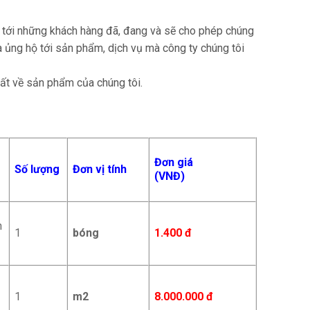
t tới những khách hàng đã, đang và sẽ cho phép chúng
 ủng hộ tới sản phẩm, dịch vụ mà công ty chúng tôi
ất về sản phẩm của chúng tôi.
Đơn giá
Số lượng
Đơn vị tính
(VNĐ)
n
1
bóng
1.400 đ
1
m2
8.000.000 đ