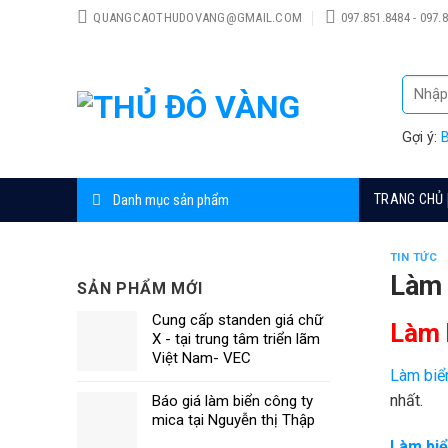
Skip
QUANGCAOTHUDOVANG@GMAIL.COM
097.851.8484 - 097.
to
content
Tìm
kiếm:
Gợi ý:
B
Danh mục sản phẩm
TRANG CHỦ
TIN TỨC
Làm 
SẢN PHẨM MỚI
Cung cấp standen giá chữ
Làm 
X - tại trung tâm triển lãm
Việt Nam- VEC
Làm biể
nhất.
Báo giá làm biển công ty
mica tại Nguyễn thị Thập
Làm biể