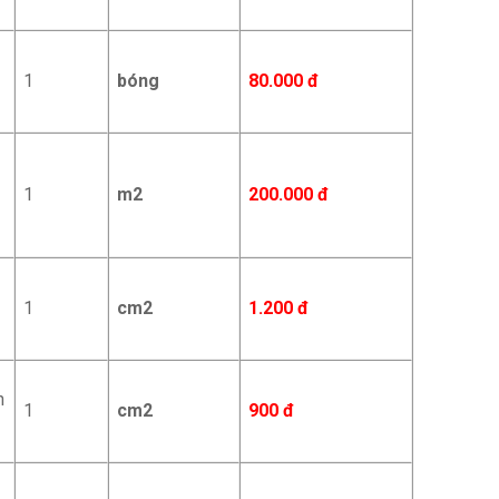
1
bóng
80.000 đ
1
m2
200.000
đ
1
cm2
1.200 đ
n
1
cm2
900 đ