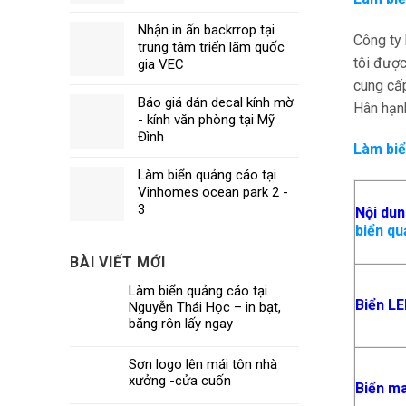
Nhận in ấn backrrop tại
Công ty 
trung tâm triển lãm quốc
tôi được
gia VEC
cung cấ
Báo giá dán decal kính mờ
Hân hạnh
- kính văn phòng tại Mỹ
Đình
Làm biể
Làm biển quảng cáo tại
Vinhomes ocean park 2 -
3
Nội du
biển qu
BÀI VIẾT MỚI
Làm biển quảng cáo tại
Biển LE
Nguyễn Thái Học – in bạt,
băng rôn lấy ngay
Sơn logo lên mái tôn nhà
xưởng -cửa cuốn
Biển ma