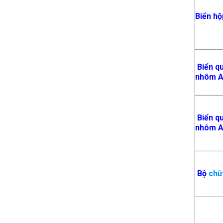
Biển hộ
Biển q
nhôm A
Biển q
nhôm A
Bộ
chữ