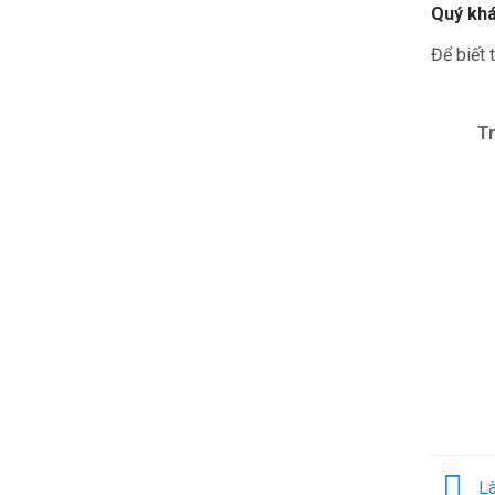
Quý khá
Để biết 
Tr
Là