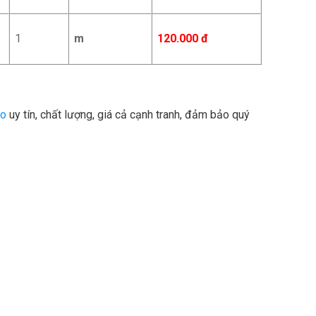
1
m
120.000 đ
áo
uy tín, chất lượng, giá cả cạnh tranh, đảm bảo quý