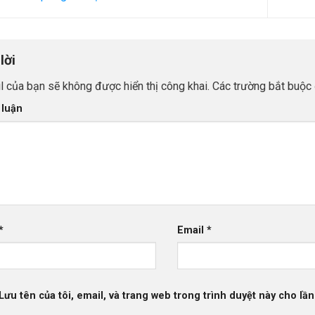
 lời
l của bạn sẽ không được hiển thị công khai.
Các trường bắt buộc
 luận
*
Email
*
Lưu tên của tôi, email, và trang web trong trình duyệt này cho lần 