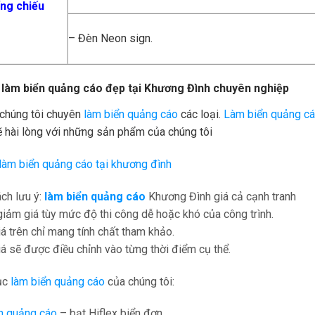
ng chiếu
– Đèn Neon sign.
làm biển quảng cáo đẹp tại
Khương Đình chuyên nghiệp
 chúng tôi chuyên
làm biển quảng cáo
các loại.
Làm biển quảng c
 hài lòng với những sản phẩm của chúng tôi
làm biển quảng cáo tại khương đình
ch lưu ý:
làm biển quảng cáo
Khương Đình giá cả cạnh tranh
iảm giá tùy mức độ thi công dễ hoặc khó của công trình.
á trên chỉ mang tính chất tham khảo.
á sẽ được điều chỉnh vào từng thời điểm cụ thể.
ục
làm biển quảng cáo
của chúng tôi:
n quảng cáo
– bạt Hiflex biển đơn