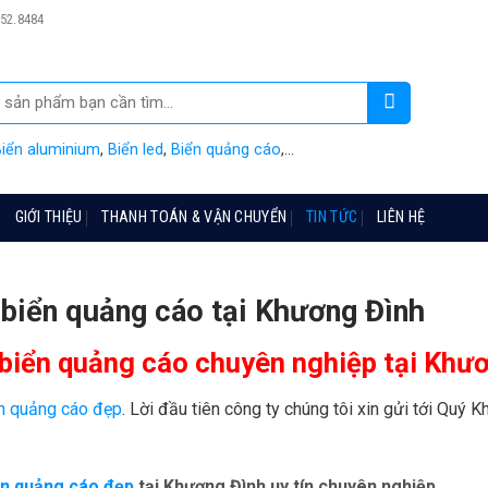
852.8484
1win cassino
1win slot
mostbet aviator
mosbet
4era bet
pin up casino
mostbet aviator login
1win aviator
pinup
pin up india
mosbet
1wın
mostbet casino
lucky jet casino
4rabet pakistan
1 вин авиатор
slot 1win
4a bet
pin-up
1 win aviator
mostbet aviator login
mostbet
lucky jet crash
mosbet casino
1vin
parimatch
pinup
luckyget
1 win
mosbet india
1win aviator
aviator
pin up casino online
4r bet
1win sayti
lucky jet casino
mosbet casino
pin-up
mastbet
lucyjet
1 win kz
mostbet
mostbet kz
onewin casino
parimatch
mosbet
one win game
1 win
pin up azerbaijan
pinup az
pin up az
iển aluminium
,
Biển led
,
Biển quảng cáo
,...
GIỚI THIỆU
THANH TOÁN & VẬN CHUYỂN
TIN TỨC
LIÊN HỆ
biển quảng cáo tại Khương Đình
biển quảng cáo chuyên nghiệp tại Khư
n quảng cáo đẹp
. Lời đầu tiên công ty chúng tôi xin gửi tới Quý 
n quảng cáo đẹp
tại Khương Đình uy tín chuyên nghiệp