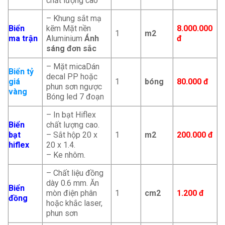
chất lượng cao
– Khung sắt mạ
Biển
kẽm Mặt nền
8.000.000
1
m2
ma trận
Aluminium
Ánh
đ
sáng đơn sắc
– Mặt micaDán
Biển tỷ
decal PP hoặc
giá
1
bóng
80.000 đ
phun sơn ngược
vàng
Bóng led 7 đoạn
– In bạt Hiflex
Biển
chất lượng cao.
bạt
– Sắt hộp 20 x
1
m2
200.000
đ
hiflex
20 x 1.4.
– Ke nhôm.
– Chất liệu đồng
dày 0.6 mm. Ăn
Biển
mòn điện phân
1
cm2
1.200 đ
đồng
hoặc khắc laser,
phun sơn