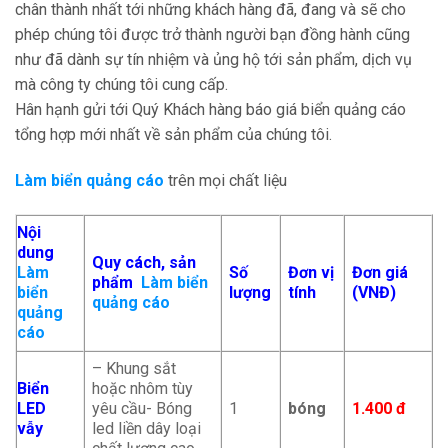
chân thành nhất tới những khách hàng đã, đang và sẽ cho
phép chúng tôi được trở thành người bạn đồng hành cũng
như đã dành sự tín nhiệm và ủng hộ tới sản phẩm, dịch vụ
mà công ty chúng tôi cung cấp.
Hân hạnh gửi tới Quý Khách hàng báo giá biển quảng cáo
tổng hợp mới nhất về sản phẩm của chúng tôi.
Làm biển quảng cáo
trên mọi chất liệu
Nội
dung
Quy cách, sản
Làm
Số
Đơn vị
Đơn giá
phẩm
Làm biển
biển
lượng
tính
(VNĐ)
quảng cáo
quảng
cáo
– Khung sắt
Biển
hoặc nhôm tùy
LED
yêu cầu- Bóng
1
bóng
1.400 đ
vẫy
led liền dây loại