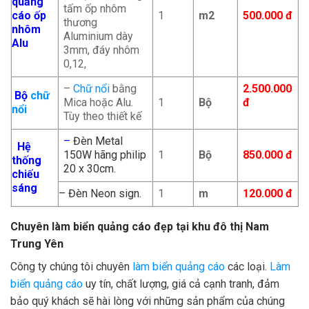
quảng
tấm ốp nhôm
cáo ốp
1
m2
500.000 đ
thương
nhôm
Aluminium dày
Alu
3mm, đáy nhôm
0,12,
–
Chữ nổi
bằng
2.500.000
Bộ
chữ
Mica hoặc Alu.
1
Bộ
đ
nổi
Tùy theo thiết kế
–
Đèn Metal
Hệ
150W hãng philip
1
Bộ
850.000 đ
thống
20 x 30cm.
chiếu
sáng
– Đèn Neon sign.
1
m
120.000 đ
Chuyên làm biển quảng cáo đẹp tại
khu đô thị Nam
Trung Yên
Công ty chúng tôi chuyên
làm biển quảng cáo
các loại.
Làm
biển quảng cáo
uy tín, chất lượng, giá cả cạnh tranh, đảm
bảo quý khách sẽ hài lòng với những sản phẩm của chúng