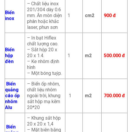
– Chất liệu inox
201/304 dày 0.6
Biển
mm. Ăn mòn diện
1
cm2
900 đ
inox
phân hoặc khắc
laser, phun sơn
– In bạt Hiflex
chất lượng cao.
Biển
– Sắt hộp 20 x
hộp
20 x 1.4.
1
m2
500.000 đ
đèn
– Ke nhôm định
hình
– Một bóng tuýp.
Biển
– Biển ốp nhôm,
quảng
chất liệu nhôm
cáo ốp
ngoài trời, khung
1
m2
700.000 đ
nhôm
sắt hộp mạ kẽm
Alu
20*20
– Khung sắt hộp
20 x 20 x 1,4
Biển
– Mặt biên bằng