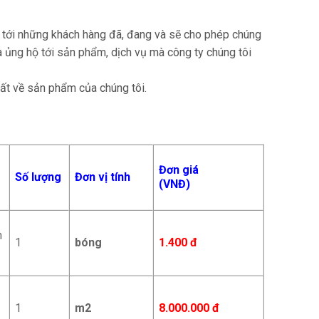
t tới những khách hàng đã, đang và sẽ cho phép chúng
 ủng hộ tới sản phẩm, dịch vụ mà công ty chúng tôi
ất về sản phẩm của chúng tôi.
Đơn giá
Số lượng
Đơn vị tính
(VNĐ)
n
1
bóng
1.400 đ
1
m2
8.000.000 đ