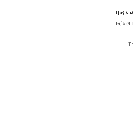
Quý khá
Để biết 
Tr