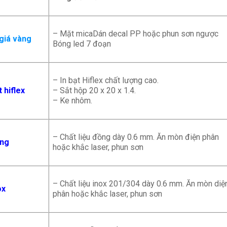
– Mặt micaDán decal PP hoặc phun sơn ngược
 giá vàng
Bóng led 7 đoạn
– In bạt Hiflex chất lượng cao.
 hiflex
– Sắt hộp 20 x 20 x 1.4.
– Ke nhôm.
– Chất liệu đồng dày 0.6 mm. Ăn mòn điện phân
ồng
hoặc khắc laser, phun sơn
– Chất liệu inox 201/304 dày 0.6 mm. Ăn mòn diệ
ox
phân hoặc khắc laser, phun sơn