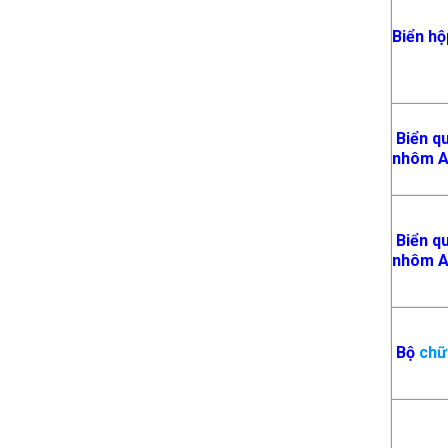
Biển hộ
Biển q
nhôm A
Biển q
nhôm A
Bộ
chữ