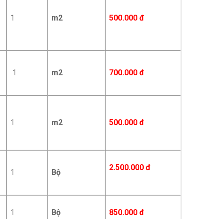
1
m2
500.000 đ
1
m2
700.000 đ
1
m2
500.000 đ
2.500.000 đ
1
Bộ
1
Bộ
850.000 đ