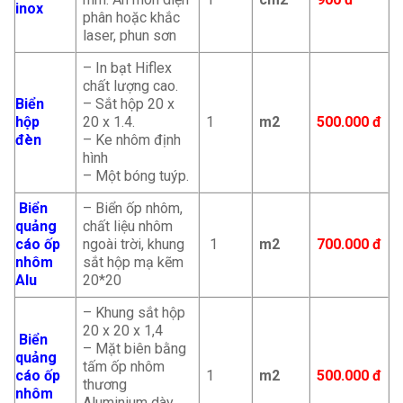
inox
phân hoặc khắc
laser, phun sơn
– In bạt Hiflex
chất lượng cao.
Biển
– Sắt hộp 20 x
hộp
20 x 1.4.
1
m2
500.000 đ
đèn
– Ke nhôm định
hình
– Một bóng tuýp.
Biển
– Biển ốp nhôm,
quảng
chất liệu nhôm
cáo ốp
ngoài trời, khung
1
m2
700.000 đ
nhôm
sắt hộp mạ kẽm
Alu
20*20
– Khung sắt hộp
20 x 20 x 1,4
Biển
– Mặt biên bằng
quảng
tấm ốp nhôm
cáo ốp
1
m2
500.000 đ
thương
nhôm
Aluminium dày