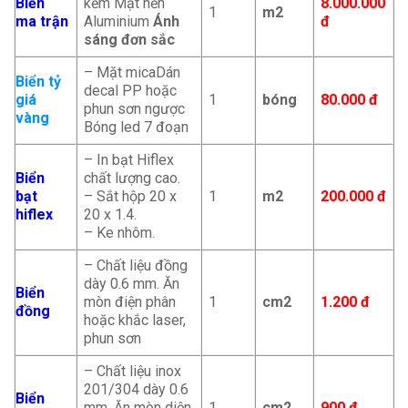
Biển
kẽm Mặt nền
8.000.000
1
m2
ma trận
Aluminium
Ánh
đ
sáng đơn sắc
– Mặt micaDán
Biển tỷ
decal PP hoặc
giá
1
bóng
80.000 đ
phun sơn ngược
vàng
Bóng led 7 đoạn
– In bạt Hiflex
Biển
chất lượng cao.
bạt
– Sắt hộp 20 x
1
m2
200.000
đ
hiflex
20 x 1.4.
– Ke nhôm.
– Chất liệu đồng
dày 0.6 mm. Ăn
Biển
mòn điện phân
1
cm2
1.200 đ
đồng
hoặc khắc laser,
phun sơn
– Chất liệu inox
201/304 dày 0.6
Biển
mm. Ăn mòn diện
1
cm2
900 đ