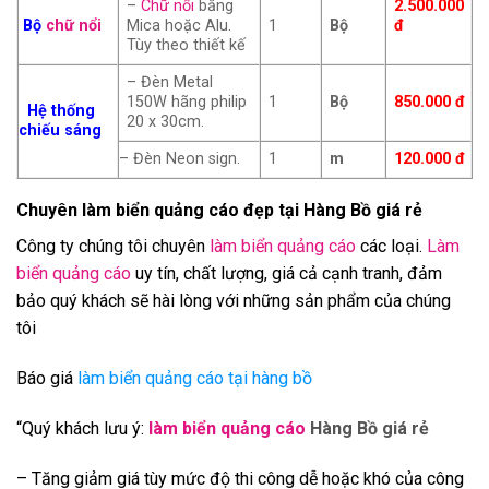
–
Chữ nổi
bằng
2.500.000
Bộ
chữ nổi
Mica hoặc Alu.
1
Bộ
đ
Tùy theo thiết kế
– Đèn Metal
150W hãng philip
1
Bộ
850.000 đ
Hệ thống
20 x 30cm.
chiếu sáng
– Đèn Neon sign.
1
m
120.000 đ
Chuyên làm biển quảng cáo đẹp tại Hàng Bồ giá rẻ
Công ty chúng tôi chuyên
làm biển quảng cáo
các loại.
Làm
biển quảng cáo
uy tín, chất lượng, giá cả cạnh tranh, đảm
bảo quý khách sẽ hài lòng với những sản phẩm của chúng
tôi
Báo giá
làm biển quảng cáo tại hàng bồ
“Quý khách lưu ý:
làm biển quảng cáo
Hàng Bồ giá rẻ
– Tăng giảm giá tùy mức độ thi công dễ hoặc khó của công