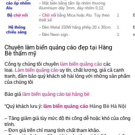
cáo ốp nhôm
– Mặt biên bằng tấm ốp nhôm thương
Alu
Aluminium dày 3mm, đáy nhôm 0,12,
Bộ
chữ nổi
–
Chữ nổi
bằng Mica hoặc Alu. Tùy theo
1
thiết kế
Hệ thống
– Đèn Metal 150W hãng philip 20 x 30cm.
1
chiếu sáng
– Đèn Neon sign.
1
Chuyên làm biển quảng cáo đẹp tại Hàng
Bè thẩm mỹ
Công ty chúng tôi chuyên
làm biển quảng cáo
các
loại.
Làm biển quảng cáo
uy tín, chất lượng, giá cả cạnh
tranh, đảm bảo quý khách sẽ hài lòng với những sản phẩm
của chúng tôi
Báo giá
làm biển quảng cáo tại hàng bè
“Quý khách lưu ý:
làm biển quảng cáo
Hàng Bè Hà Nội
– Tăng giảm giá tùy mức độ thi công dễ hoặc khó của công
trình.
– Đơn giá trên chỉ mang tính chất tham khảo.