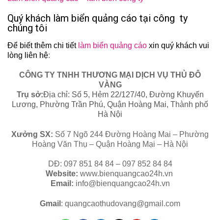
Quý khách làm biển quảng cáo tại công ty
chúng tôi
Để biết thêm chi tiết
làm biển quảng cáo
xin quý khách vui
lòng liên hệ
:
CÔNG TY TNHH THƯƠNG MẠI DỊCH VỤ THỦ ĐÔ
VÀNG
Trụ sở:
Địa chỉ: Số 5, Hẻm 22/127/40, Đường Khuyến
Lương, Phường Trần Phú, Quận Hoàng Mai, Thành phố
Hà Nội
Xưởng SX:
Số 7 Ngõ 244 Đường Hoàng Mai – Phường
Hoàng Văn Thụ – Quận Hoàng Mại – Hà Nội
DĐ: 097 851 84 84 – 097 852 84 84
Website:
www.bienquangcao24h.vn
Email:
info@bienquangcao24h.vn
Gmail
: quangcaothudovang@gmail.com