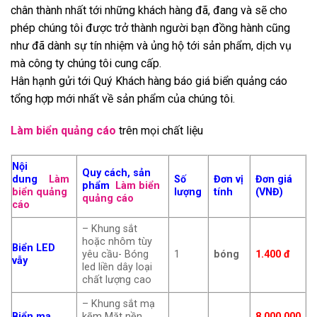
chân thành nhất tới những khách hàng đã, đang và sẽ cho
phép chúng tôi được trở thành người bạn đồng hành cũng
như đã dành sự tín nhiệm và ủng hộ tới sản phẩm, dịch vụ
mà công ty chúng tôi cung cấp.
Hân hạnh gửi tới Quý Khách hàng báo giá biển quảng cáo
tổng hợp mới nhất về sản phẩm của chúng tôi.
Làm biển quảng cáo
trên mọi chất liệu
Nội
Quy cách, sản
dung
Làm
Số
Đơn vị
Đơn giá
phẩm
Làm biển
biển quảng
lượng
tính
(VNĐ)
quảng cáo
cáo
– Khung sắt
hoặc nhôm tùy
Biển LED
yêu cầu- Bóng
1
bóng
1.400 đ
vẫy
led liền dây loại
chất lượng cao
– Khung sắt mạ
Biển ma
kẽm Mặt nền
8.000.000