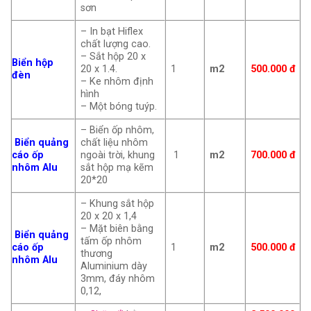
sơn
– In bạt Hiflex
chất lượng cao.
– Sắt hộp 20 x
Biển hộp
20 x 1.4.
1
m2
500.000 đ
đèn
– Ke nhôm định
hình
– Một bóng tuýp.
– Biển ốp nhôm,
Biển quảng
chất liệu nhôm
cáo ốp
ngoài trời, khung
1
m2
700.000 đ
nhôm Alu
sắt hộp mạ kẽm
20*20
– Khung sắt hộp
20 x 20 x 1,4
– Mặt biên bằng
Biển quảng
tấm ốp nhôm
cáo ốp
1
m2
500.000 đ
thương
nhôm Alu
Aluminium dày
3mm, đáy nhôm
0,12,