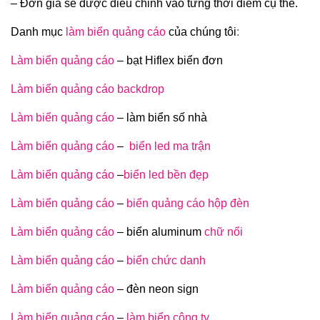
– Đơn giá sẽ được điều chỉnh vào từng thời điểm cụ thể.
Danh mục
làm biển quảng cáo
của chúng tôi
:
Làm biển quảng cáo
– bạt Hiflex biển đơn
Làm biển quảng cáo backdrop
Làm biển quảng cáo
– làm biển số nhà
Làm biển quảng cáo
–
biển led ma trận
Làm biển quảng cáo
–
biển led bền đẹp
Làm biển quảng cáo
–
biển quảng cáo hộp đèn
Làm biển quảng cáo
– biển aluminum
chữ nổi
Làm biển quảng cáo
–
biển chức danh
Làm biển quảng cáo
– đèn neon sign
Làm biển quảng cáo
–
làm biển công ty