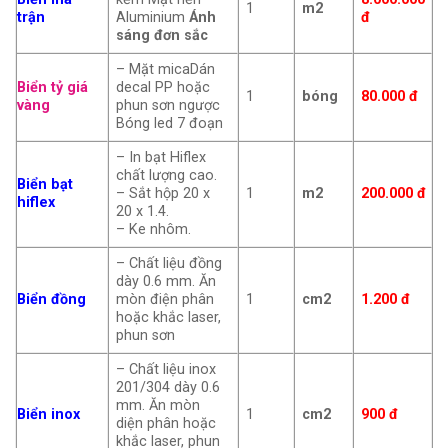
1
m2
trận
Aluminium
Ánh
đ
sáng đơn sắc
– Mặt micaDán
Biển tỷ giá
decal PP hoặc
1
bóng
80.000 đ
vàng
phun sơn ngược
Bóng led 7 đoạn
– In bạt Hiflex
chất lượng cao.
Biển bạt
– Sắt hộp 20 x
1
m2
200.000
đ
hiflex
20 x 1.4.
– Ke nhôm.
– Chất liệu đồng
dày 0.6 mm. Ăn
Biển đồng
mòn điện phân
1
cm2
1.200 đ
hoặc khắc laser,
phun sơn
– Chất liệu inox
201/304 dày 0.6
mm. Ăn mòn
Biển inox
1
cm2
900 đ
diện phân hoặc
khắc laser, phun