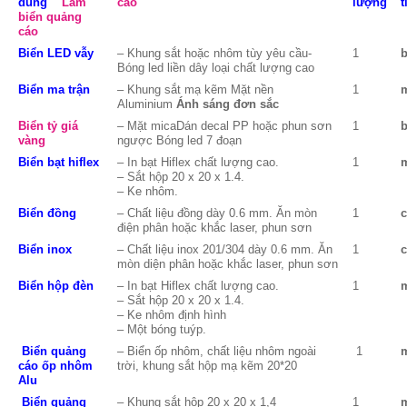
dung
Làm
cáo
lượng
biển quảng
cáo
Biển LED vẫy
– Khung sắt hoặc nhôm tùy yêu cầu-
1
Bóng led liền dây loại chất lượng cao
Biển ma trận
– Khung sắt mạ kẽm Mặt nền
1
Aluminium
Ánh sáng đơn sắc
Biển tỷ giá
– Mặt micaDán decal PP hoặc phun sơn
1
vàng
ngược Bóng led 7 đoạn
Biển bạt hiflex
– In bạt Hiflex chất lượng cao.
1
– Sắt hộp 20 x 20 x 1.4.
– Ke nhôm.
Biển đồng
– Chất liệu đồng dày 0.6 mm. Ăn mòn
1
điện phân hoặc khắc laser, phun sơn
Biển inox
– Chất liệu inox 201/304 dày 0.6 mm. Ăn
1
mòn diện phân hoặc khắc laser, phun sơn
Biển hộp đèn
– In bạt Hiflex chất lượng cao.
1
– Sắt hộp 20 x 20 x 1.4.
– Ke nhôm định hình
– Một bóng tuýp.
Biển quảng
– Biển ốp nhôm, chất liệu nhôm ngoài
1
cáo ốp nhôm
trời, khung sắt hộp mạ kẽm 20*20
Alu
Biển quảng
– Khung sắt hộp 20 x 20 x 1,4
1