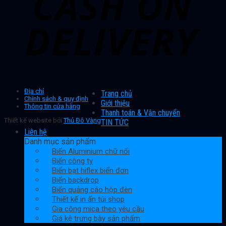
Địa chỉ
Trang chủ
Chính sách & quy định
Giới thiệu
Thông tin cửa hàng
Thanh toán & Vận chuyển
Thiết kế website bởi
Thủ Đô Vàng
TIN TỨC
Liên hệ
Danh mục sản phẩm
Biển Aluminium chữ nổi
Biển công ty
Biển bạt hiflex biển đơn
Biển backdrop
Biển quảng cáo hộp đèn
Thiết kế in ấn túi shop
Gia công mica theo yêu cầu
Giá kệ trưng bày sản phẩm