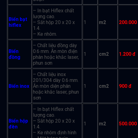
– In bạt Hiflex chất
lượng cao.
Biển bạt
– Sắt hộp 20 x 20 x
1
m2
200.000
hiflex
1.4.
– Ke nhôm.
– Chất liệu đồng dày
Biển
0.6 mm. Ăn mòn điện
1
cm2
1.200 đ
đồng
phân hoặc khắc laser,
phun sơn
– Chất liệu inox
201/304 dày 0.6 mm.
Biển inox
Ăn mòn diện phân
1
cm2
900 đ
hoặc khắc laser, phun
sơn
– In bạt Hiflex chất
lượng cao.
Biển hộp
– Sắt hộp 20 x 20 x
1
m2
500.000
đèn
1.4.
– Ke nhôm định hình