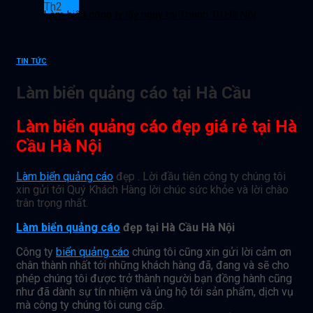
Th2
Làm biển công ty lấy ngay tại Thanh Trì Hà Nội
TIN TỨC
Làm biển quảng cáo tại Hà Cầu
Làm biển quảng cáo đẹp giá rẻ tại Hà
Cầu Hà Nội
Làm biển quảng cáo
đẹp . Lời đầu tiên công ty chúng tôi
xin gửi tới Quý Khách Hàng lời chúc sức khỏe và lời chào
trân trọng nhất.
Làm biển quảng cáo
đẹp tại Hà Cầu Hà Nội
Công ty
biển quảng cáo
chúng tôi cũng xin gửi lời cảm ơn
chân thành nhất tới những khách hàng đã, đang và sẽ cho
phép chúng tôi được trở thành người bạn đồng hành cũng
như đã dành sự tín nhiệm và ủng hộ tới sản phẩm, dịch vụ
mà công ty chúng tôi cung cấp.