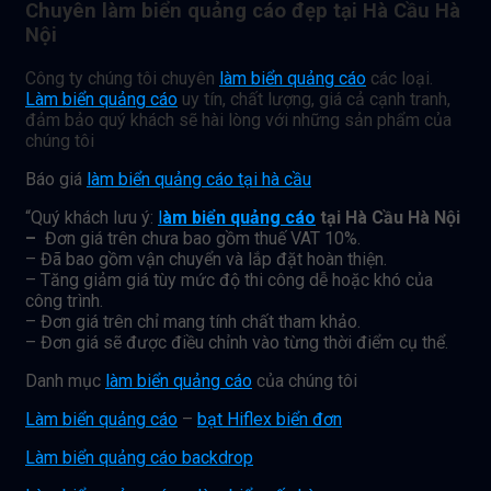
Chuyên làm biển quảng cáo đẹp tại Hà Cầu
Hà
Nội
Công ty chúng tôi chuyên
làm biển quảng cáo
các loại.
Làm biển quảng cáo
uy tín, chất lượng, giá cả cạnh tranh,
đảm bảo quý khách sẽ hài lòng với những sản phẩm của
chúng tôi
Báo giá
làm biển quảng cáo tại hà cầu
“Quý khách lưu ý:
l
àm biển quảng cáo
tại Hà Cầu
Hà Nội
–
Đơn giá trên chưa bao gồm thuế VAT 10%.
– Đã bao gồm vận chuyển và lắp đặt hoàn thiện.
– Tăng giảm giá tùy mức độ thi công dễ hoặc khó của
công trình.
– Đơn giá trên chỉ mang tính chất tham khảo.
– Đơn giá sẽ được điều chỉnh vào từng thời điểm cụ thể.
Danh mục
làm biển quảng cáo
của chúng tôi
Làm biển quảng cáo
–
bạt Hiflex biển đơn
Làm biển quảng cáo backdrop