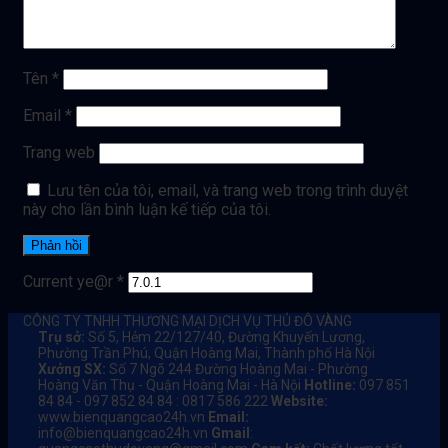
Tên
*
Email
*
Trang web
Lưu tên của tôi, email, và trang web trong trình duyệt
này cho lần bình luận kế tiếp của tôi.
Current ye@r
*
CÔNG TY TNHH THƯƠNG MẠI DỊCH VỤ THỦ ĐÔ VÀNG
Trụ sở:
Số 5, Hẻm 22/127/40, Đường Khuyến Lương,
Phường Trần Phú, Quận Hoàng Mai, Thành phố Hà Nội
Xưởng SX:
Số 7 Ngõ 244 Đường Hoàng Mai - Phường
Hoàng Văn Thụ - Quận Hoàng Mai - Hà Nội
Hotline:
097 851
84 84 - 097 852 84 84 : 0817 586 222
Website:
www.bienquangcao24h.vn
Email:
info@bienquangcao24h.vn
Gmail
: