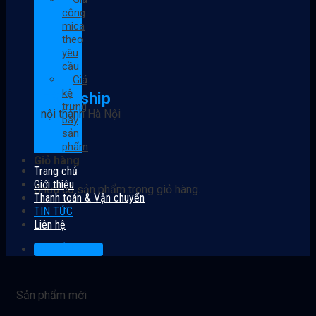
công
mica
theo
yêu
cầu
Giá
kệ
FREE ship
trưng
nội thành Hà Nội
bày
sản
phẩm
Giỏ hàng
Trang chủ
Giới thiệu
Chưa có sản phẩm trong giỏ hàng.
Thanh toán & Vận chuyển
TIN TỨC
Liên hệ
TƯ VẤN ZALO
Sản phẩm mới