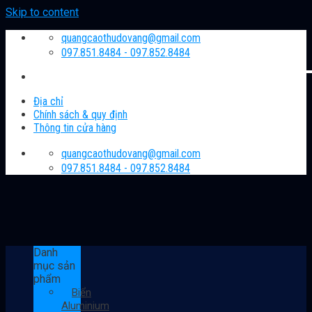
Skip to content
quangcaothudovang@gmail.com
097.851.8484 - 097.852.8484
1win cassino
1win slot
mostbet aviator
mosbet
4era bet
pin up casino
mostbet aviator login
1win aviator
pinup
pin up india
mosbet
1wın
mostbet casino
lucky jet casino
4rabet pakistan
1 вин авиатор
slot 1win
4a bet
pin-up
1 win aviator
mostbet aviator login
mostbet
lucky jet crash
mosbet casino
1vin
parimatch
pinup
luckyget
1 win
mosbet india
1win aviator
aviator
pin up casino online
4r bet
1win sayti
lucky jet casino
mosbet casino
pin-up
mastbet
lucyjet
1 win kz
mostbet
mostbet kz
onewin casino
parimatch
mosbet
one win game
1 win
pin up azerbaijan
pinup az
pin up az
Địa chỉ
Chính sách & quy định
Thông tin cửa hàng
quangcaothudovang@gmail.com
097.851.8484 - 097.852.8484
Danh
mục sản
phẩm
Biển
Aluminium