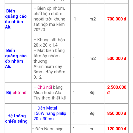
– Biển ốp nhôm,
Biển
chất liệu nhôm
quảng cáo
ngoài trời, khung
1
m2
700.000 đ
ốp nhôm
sắt hộp mạ kẽm
Alu
20*20
– Khung sắt hộp
20 x 20 x 1,4
Biển
– Mặt biên bằng
quảng cáo
tấm ốp nhôm
1
m2
500.000 đ
ốp nhôm
thương
Alu
Aluminium dày
3mm, đáy nhôm
0,12,
–
Chữ nổi
bằng
2.500.000
Bộ
chữ nổi
Mica hoặc Alu.
1
Bộ
đ
Tùy theo thiết kế
– Đèn Metal
150W hãng philip
1
Bộ
850.000 đ
Hệ thống
20 x 30cm.
chiếu sáng
– Đèn Neon sign.
1
m
120.000 đ