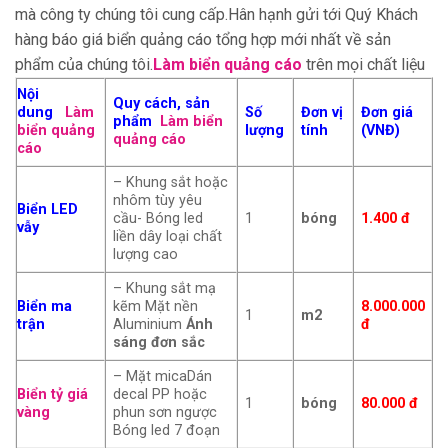
mà công ty chúng tôi cung cấp.Hân hạnh gửi tới Quý Khách
hàng báo giá biển quảng cáo tổng hợp mới nhất về sản
phẩm của chúng tôi.
Làm biển quảng cáo
trên mọi chất liệu
Nội
Quy cách, sản
dung
Làm
Số
Đơn vị
Đơn giá
phẩm
Làm biển
biển quảng
lượng
tính
(VNĐ)
quảng cáo
cáo
– Khung sắt hoặc
nhôm tùy yêu
Biển LED
cầu- Bóng led
1
bóng
1.400 đ
vẫy
liền dây loại chất
lượng cao
– Khung sắt mạ
Biển ma
kẽm Mặt nền
8.000.000
1
m2
trận
Aluminium
Ánh
đ
sáng đơn sắc
– Mặt micaDán
Biển tỷ giá
decal PP hoặc
1
bóng
80.000 đ
vàng
phun sơn ngược
Bóng led 7 đoạn