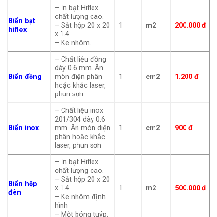
– In bạt Hiflex
chất lượng cao.
Biển bạt
– Sắt hộp 20 x 20
1
m2
200.000
đ
hiflex
x 1.4.
– Ke nhôm.
– Chất liệu đồng
dày 0.6 mm. Ăn
Biển đồng
mòn điện phân
1
cm2
1.200 đ
hoặc khắc laser,
phun sơn
– Chất liệu inox
201/304 dày 0.6
Biển inox
mm. Ăn mòn diện
1
cm2
900 đ
phân hoặc khắc
laser, phun sơn
– In bạt Hiflex
chất lượng cao.
– Sắt hộp 20 x 20
Biển hộp
x 1.4.
1
m2
500.000 đ
đèn
– Ke nhôm định
hình
– Một bóng tuýp.