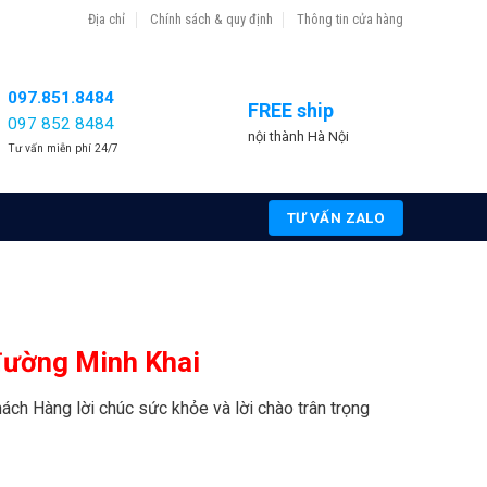
Địa chỉ
Chính sách & quy định
Thông tin cửa hàng
097.851.8484
FREE ship
097 852 8484
nội thành Hà Nội
Tư vấn miễn phí 24/7
TƯ VẤN ZALO
đường Minh Khai
Khách Hàng lời chúc sức khỏe và lời chào trân trọng