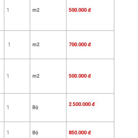
1
m2
500.000 đ
1
m2
700.000 đ
1
m2
500.000 đ
2.500.000 đ
1
Bộ
1
Bộ
850.000 đ