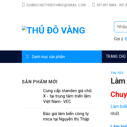
Skip
QUANGCAOTHUDOVANG@GMAIL.COM
097.851.8484 - 097.
to
content
Tìm
kiếm:
Gợi ý:
B
Danh mục sản phẩm
TRANG CHỦ
TIN TỨC
Làm 
SẢN PHẨM MỚI
Cung cấp standen giá chữ
Chuy
X - tại trung tâm triển lãm
Việt Nam- VEC
Làm biể
nhất.
Báo giá làm biển công ty
mica tại Nguyễn thị Thập
Làm biể