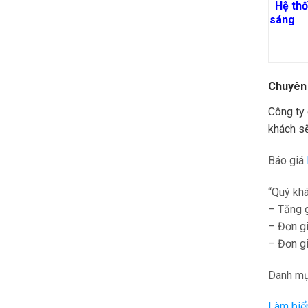
Hệ thố
sáng
Chuyên 
Công ty
khách sẽ
Báo giá
“Quý khá
– Tăng g
– Đơn gi
– Đơn gi
Danh m
Làm biể