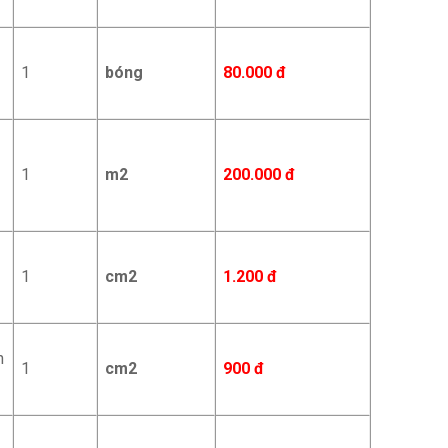
1
bóng
80.000 đ
1
m2
200.000
đ
1
cm2
1.200 đ
n
1
cm2
900 đ