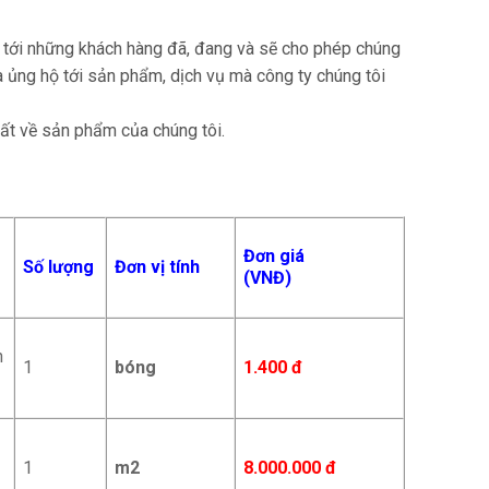
t tới những khách hàng đã, đang và sẽ cho phép chúng
 ủng hộ tới sản phẩm, dịch vụ mà công ty chúng tôi
ất về sản phẩm của chúng tôi.
Đơn giá
Số lượng
Đơn vị tính
(VNĐ)
n
1
bóng
1.400 đ
1
m2
8.000.000 đ