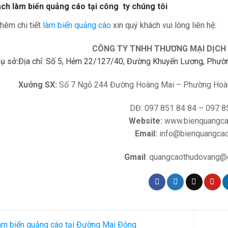
ch làm biển quảng cáo tại công ty chúng tôi
thêm chi tiết
làm biển quảng cáo
xin quý khách vui lòng liên hệ:
CÔNG TY TNHH THƯƠNG MẠI DỊCH
ụ sở:
Địa chỉ: Số 5, Hẻm 22/127/40, Đường Khuyến Lương, Phườn
Xưởng SX:
Số 7 Ngõ 244 Đường Hoàng Mai – Phường Hoàn
DĐ: 097 851 84 84 – 097 8
Website:
www.bienquangc
Email:
info@bienquangca
Gmail
: quangcaothudovang@
m biển quảng cáo tại Đường Mai Động