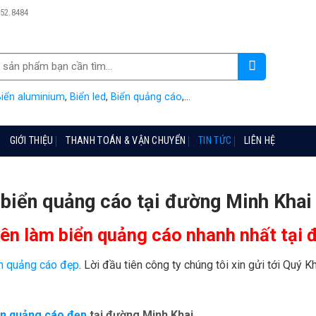
852.8484
1win cassino
1win slot
mostbet aviator
mosbet
4era bet
pin up casino
mostbet aviator login
1win aviator
pinup
pin up india
mosbet
1wın
mostbet casino
lucky jet casino
4rabet pakistan
1 вин авиатор
slot 1win
4a bet
pin-up
1 win aviator
mostbet aviator login
mostbet
lucky jet crash
mosbet casino
1vin
parimatch
pinup
luckyget
1 win
mosbet india
1win aviator
aviator
pin up casino online
4r bet
1win sayti
lucky jet casino
mosbet casino
pin-up
mastbet
lucyjet
1 win kz
mostbet
mostbet kz
onewin casino
parimatch
mosbet
one win game
1 win
pin up azerbaijan
pinup az
pin up az
iển aluminium
,
Biển led
,
Biển quảng cáo
,...
GIỚI THIỆU
THANH TOÁN & VẬN CHUYỂN
TIN TỨC
LIÊN HỆ
biển quảng cáo tại đường Minh Khai
ên làm biển quảng cáo nhanh nhất tại 
n quảng cáo đẹp
. Lời đầu tiên công ty chúng tôi xin gửi tới Quý 
n quảng cáo đẹp
tại đường Minh Khai