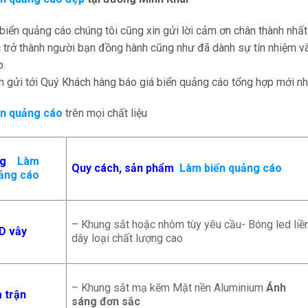
biển quảng cáo chúng tôi cũng xin gửi lời cảm ơn chân thành nhấ
 trở thành người bạn đồng hành cũng như đã dành sự tín nhiệm và
p.
 gửi tới Quý Khách hàng báo giá biển quảng cáo tổng hợp mới nh
n quảng cáo
trên mọi chất liệu
ng
Làm
Quy cách, sản phẩm
Làm biển quảng cáo
ảng cáo
– Khung sắt hoặc nhôm tùy yêu cầu- Bóng led liề
D vẫy
dây loại chất lượng cao
– Khung sắt mạ kẽm Mặt nền Aluminium
Ánh
 trận
sáng đơn sắc