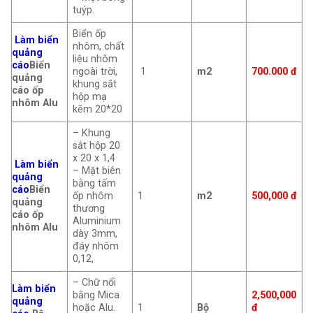
tuýp.
Biển ốp
Làm biển
nhôm, chất
quảng
liệu nhôm
cáo
Biển
ngoài trời,
1
m2
700.000 đ
quảng
khung sắt
cáo ốp
hộp mạ
nhôm Alu
kẽm 20*20
– Khung
sắt hộp 20
x 20 x 1,4
Làm biển
– Mặt biên
quảng
bằng tấm
cáo
Biển
ốp nhôm
1
m2
500,000 đ
quảng
thương
cáo ốp
Aluminium
nhôm Alu
dày 3mm,
đáy nhôm
0,12,
– Chữ nổi
Làm biển
bằng Mica
2,500,000
quảng
hoặc Alu.
1
Bộ
đ