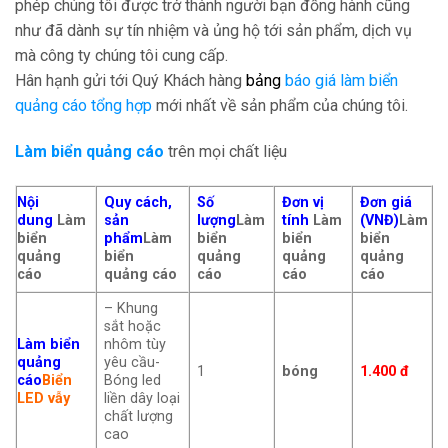
phép chúng tôi được trở thành người bạn đồng hành cũng
như đã dành sự tín nhiệm và ủng hộ tới sản phẩm, dịch vụ
mà công ty chúng tôi cung cấp.
Hân hạnh gửi tới Quý Khách hàng
bảng
báo giá làm biển
quảng cáo tổng hợp
mới nhất về sản phẩm của chúng tôi.
Làm biển quảng cáo
trên mọi chất liệu
Nội
Quy cách,
Số
Đơn vị
Đơn giá
dung
Làm
sản
lượng
Làm
tính
Làm
(VNĐ)
Làm
biển
phẩm
Làm
biển
biển
biển
quảng
biển
quảng
quảng
quảng
cáo
quảng cáo
cáo
cáo
cáo
– Khung
sắt hoặc
Làm biển
nhôm tùy
quảng
yêu cầu-
1
bóng
1.400 đ
cáo
Biển
Bóng led
LED vẫy
liền dây loại
chất lượng
cao