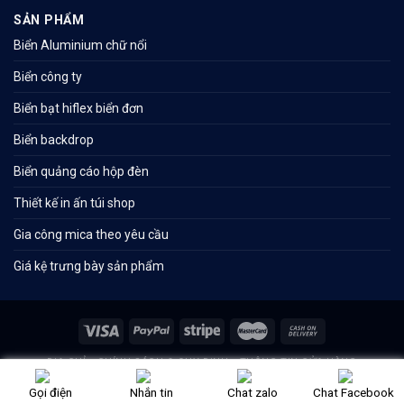
SẢN PHẨM
Biển Aluminium chữ nổi
Biển công ty
Biển bạt hiflex biển đơn
Biển backdrop
Biển quảng cáo hộp đèn
Thiết kế in ấn túi shop
Gia công mica theo yêu cầu
Giá kệ trưng bày sản phẩm
ĐỊA CHỈ
CHÍNH SÁCH & QUY ĐỊNH
THÔNG TIN CỬA HÀNG
Thiết kế website bởi
Thủ Đô Vàng
Gọi điện
Nhắn tin
Chat zalo
Chat Facebook