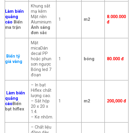
Khung sắt
Làm biển
mạ kẽm
quảng
Mặt nền
8.000.000
1
m2
cáo
Biển
Aluminium
đ
ma trận
Ánh sáng
đơn sắc
Mặt
micaDán
decal PP
Biển tỷ
hoặc phun
1
bóng
80.000 đ
giá vàng
sơn ngược
Bóng led 7
đoạn
– In bạt
Hiflex chất
Làm biển
lượng cao.
quảng
– Sắt hộp
1
m2
200,000
đ
cáo
Biển
20 x 20 x
bạt hiflex
1.4.
– Ke nhôm.
– Chất liệu
đồng dày