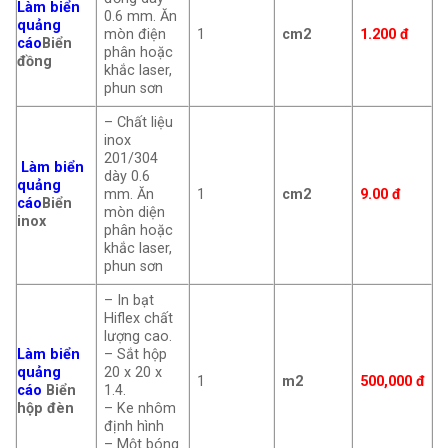
Làm biển
0.6 mm. Ăn
quảng
mòn điện
1
cm2
1.200 đ
cáo
Biển
phân hoặc
đồng
khắc laser,
phun sơn
– Chất liệu
inox
201/304
Làm biển
dày 0.6
quảng
mm. Ăn
1
cm2
9.00 đ
cáo
Biển
mòn diện
inox
phân hoặc
khắc laser,
phun sơn
– In bạt
Hiflex chất
lượng cao.
Làm biển
– Sắt hộp
quảng
20 x 20 x
1
m2
500,000 đ
cáo
Biển
1.4.
hộp đèn
– Ke nhôm
định hình
– Một bóng