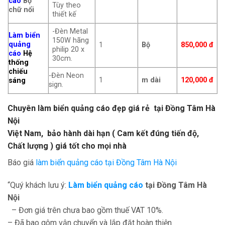
cáo
Bộ
Tùy theo
chữ nổi
thiết kế
-Đèn Metal
Làm biển
150W hãng
quảng
1
Bộ
850,000 đ
philip 20 x
cáo
Hệ
30cm.
thống
chiếu
-Đèn Neon
1
m dài
120,000 đ
sáng
sign.
Chuyên làm biển quảng cáo đẹp giá rẻ tại
Đồng Tâm Hà
Nội
Việt Nam, bảo hành dài hạn ( Cam kết đúng tiến độ,
Chất lượng ) giá tốt cho mọi nhà
Báo giá
làm biển quảng cáo tại Đồng Tâm Hà Nội
“Quý khách lưu ý:
Làm biển quảng cáo
tại Đồng Tâm
Hà
Nội
– Đơn giá trên chưa bao gồm thuế VAT 10%.
– Đã bao gôm vận chuyển và lắp đặt hoàn thiện.