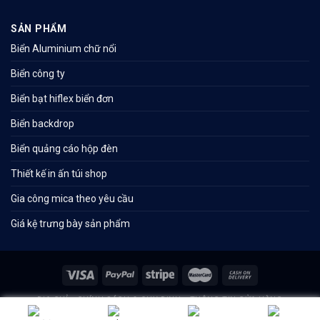
SẢN PHẨM
Biển Aluminium chữ nổi
Biển công ty
Biển bạt hiflex biển đơn
Biển backdrop
Biển quảng cáo hộp đèn
Thiết kế in ấn túi shop
Gia công mica theo yêu cầu
Giá kệ trưng bày sản phẩm
ĐỊA CHỈ
CHÍNH SÁCH & QUY ĐỊNH
THÔNG TIN CỬA HÀNG
Thiết kế website bởi
Thủ Đô Vàng