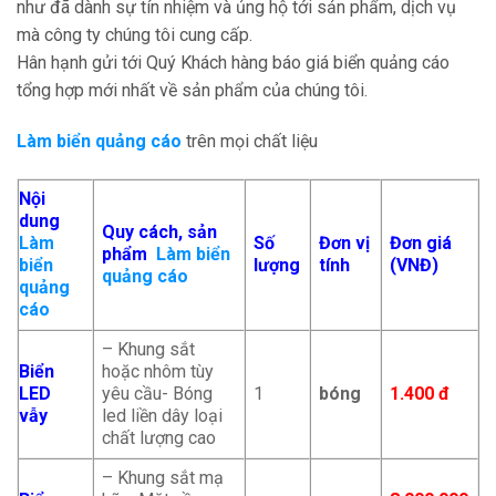
như đã dành sự tín nhiệm và ủng hộ tới sản phẩm, dịch vụ
mà công ty chúng tôi cung cấp.
Hân hạnh gửi tới Quý Khách hàng báo giá biển quảng cáo
tổng hợp mới nhất về sản phẩm của chúng tôi.
Làm biển quảng cáo
trên mọi chất liệu
Nội
dung
Quy cách, sản
Làm
Số
Đơn vị
Đơn giá
phẩm
Làm biển
biển
lượng
tính
(VNĐ)
quảng cáo
quảng
cáo
– Khung sắt
Biển
hoặc nhôm tùy
LED
yêu cầu- Bóng
1
bóng
1.400 đ
vẫy
led liền dây loại
chất lượng cao
– Khung sắt mạ