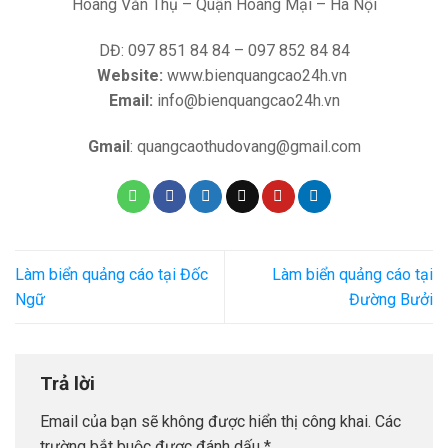
Hoàng Văn Thụ – Quận Hoàng Mại – Hà Nội
DĐ: 097 851 84 84 – 097 852 84 84
Website:
www.bienquangcao24h.vn
Email:
info@bienquangcao24h.vn
Gmail
: quangcaothudovang@gmail.com
Làm biển quảng cáo tại Đốc
Làm biển quảng cáo tại
Ngữ
Đường Bưởi
Trả lời
Email của bạn sẽ không được hiển thị công khai.
Các
trường bắt buộc được đánh dấu
*