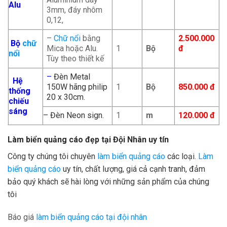
Alu
3mm, đáy nhôm
0,12,
–
Chữ nổi
bằng
2.500.000
Bộ
chữ
Mica hoặc Alu.
1
Bộ
đ
nổi
Tùy theo thiết kế
–
Đèn Metal
Hệ
150W hãng philip
1
Bộ
850.000 đ
thống
20 x 30cm.
chiếu
sáng
– Đèn Neon sign.
1
m
120.000 đ
Làm biển quảng cáo đẹp tại
Đội Nhân uy tín
Công ty chúng tôi chuyên
làm biển quảng cáo
các loại.
Làm
biển quảng cáo
uy tín, chất lượng, giá cả cạnh tranh, đảm
bảo quý khách sẽ hài lòng với những sản phẩm của chúng
tôi
Báo giá
làm biển quảng cáo tại đội nhân