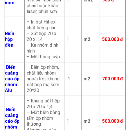
inox
phân hoặc khắc
laser, phun sơn
– In bạt Hiflex
chất lượng cao.
Biển
– Sắt hộp 20 x
hộp
20 x 1.4.
1
m2
500.000 đ
đèn
– Ke nhôm định
hình
– Một bóng tuýp.
Biển
– Biển ốp nhôm,
quảng
chất liệu nhôm
cáo ốp
ngoài trời, khung
1
m2
700.000 đ
nhôm
sắt hộp mạ kẽm
Alu
20*20
– Khung sắt hộp
20 x 20 x 1,4
Biển
– Mặt biên bằng
quảng
tấm ốp nhôm
cáo ốp
1
m2
500.000 đ
thương
nhôm
Aluminium dày