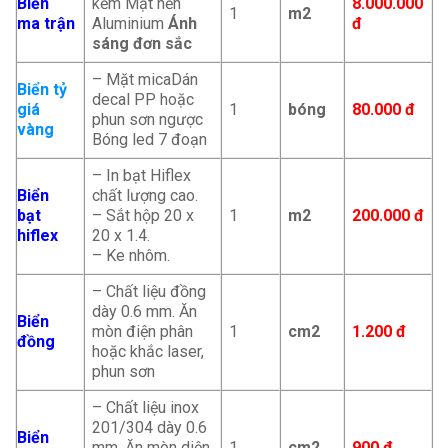
Biển
kẽm Mặt nền
8.000.000
1
m2
ma trận
Aluminium
Ánh
đ
sáng đơn sắc
– Mặt micaDán
Biển tỷ
decal PP hoặc
giá
1
bóng
80.000 đ
phun sơn ngược
vàng
Bóng led 7 đoạn
– In bạt Hiflex
Biển
chất lượng cao.
bạt
– Sắt hộp 20 x
1
m2
200.000
đ
hiflex
20 x 1.4.
– Ke nhôm.
– Chất liệu đồng
dày 0.6 mm. Ăn
Biển
mòn điện phân
1
cm2
1.200 đ
đồng
hoặc khắc laser,
phun sơn
– Chất liệu inox
201/304 dày 0.6
Biển
mm. Ăn mòn diện
1
cm2
900 đ