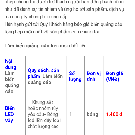
phép chúng tôi được trở thành người bạn đồng hành cũng
như đã dành sự tín nhiệm và ủng hộ tới sản phẩm, dịch vụ
mà công ty chúng tôi cung cấp.
Hân hạnh gửi tới Quý Khách hàng báo giá biển quảng cáo
tổng hợp mới nhất về sản phẩm của chúng tôi.
Làm biển quảng cáo
trên mọi chất liệu
Nội
dung
Quy cách, sản
Làm
Số
Đơn vị
Đơn giá
phẩm
Làm biển
biển
lượng
tính
(VNĐ)
quảng cáo
quảng
cáo
– Khung sắt
Biển
hoặc nhôm tùy
LED
yêu cầu- Bóng
1
bóng
1.400 đ
vẫy
led liền dây loại
chất lượng cao