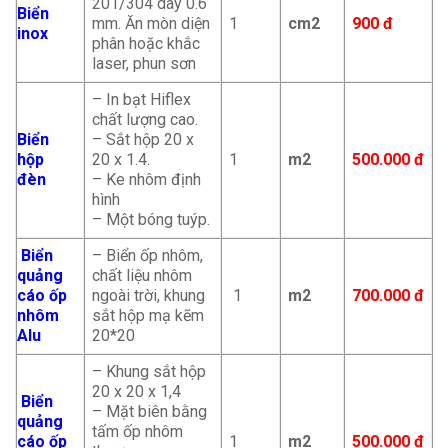
201/304 dày 0.6
Biển
mm. Ăn mòn diện
1
cm2
900 đ
inox
phân hoặc khắc
laser, phun sơn
– In bạt Hiflex
chất lượng cao.
Biển
– Sắt hộp 20 x
hộp
20 x 1.4.
1
m2
500.000 đ
đèn
– Ke nhôm định
hình
– Một bóng tuýp.
Biển
– Biển ốp nhôm,
quảng
chất liệu nhôm
cáo ốp
ngoài trời, khung
1
m2
700.000 đ
nhôm
sắt hộp mạ kẽm
Alu
20*20
– Khung sắt hộp
20 x 20 x 1,4
Biển
– Mặt biên bằng
quảng
tấm ốp nhôm
cáo ốp
1
m2
500.000 đ