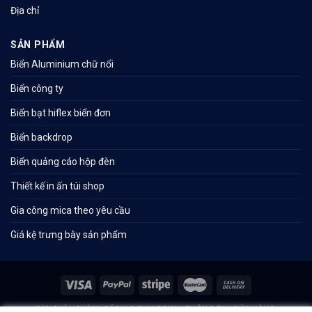
Địa chỉ
SẢN PHẨM
Biển Aluminium chữ nổi
Biển công ty
Biển bạt hiflex biển đơn
Biển backdrop
Biển quảng cáo hộp đèn
Thiết kế in ấn túi shop
Gia công mica theo yêu cầu
Giá kệ trưng bày sản phẩm
ĐỊA CHỈ
CHÍNH SÁCH & QUY ĐỊNH
THÔNG TIN CỬA HÀNG