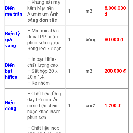
– Khung sắt mạ
Biển
kẽm Mặt nền
8.000.000
1
m2
ma trận
Aluminium
Ánh
đ
sáng đơn sắc
– Mặt micaDán
Biển tỷ
decal PP hoặc
giá
1
bóng
80.000 đ
phun sơn ngược
vàng
Bóng led 7 đoạn
– In bạt Hiflex
Biển
chất lượng cao.
bạt
– Sắt hộp 20 x
1
m2
200.000
đ
hiflex
20 x 1.4.
– Ke nhôm.
– Chất liệu đồng
dày 0.6 mm. Ăn
Biển
mòn điện phân
1
cm2
1.200 đ
đồng
hoặc khắc laser,
phun sơn
– Chất liệu inox