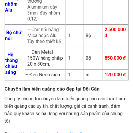
thương
nhôm
Aluminium dày
Alu
3mm, đáy nhôm
0,12,
– Chữ nổi bằng
2.500.000
Bộ chữ
Mica hoặc Alu.
1
Bộ
đ
nổi
Tùy theo thiết kế
–
Đèn Metal
Hệ
150W hãng philip
1
Bộ
850.000 đ
thống
20 x 30cm.
chiếu
sáng
– Đèn Neon sign.
1
m
120.000 đ
Chuyên làm biển quảng cáo đẹp tại Đội Cấn
Công ty chúng tôi chuyên làm biển quảng cáo các loại. Làm
biển quảng cáo uy tín, chất lượng, giá cả cạnh tranh, đảm
bảo quý khách sẽ hài lòng với những sản phẩm của chúng
tôi