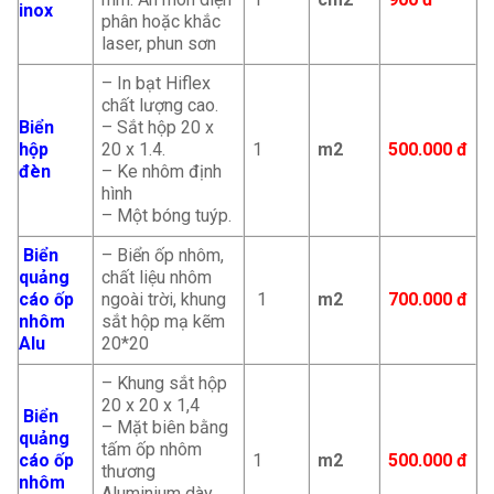
inox
phân hoặc khắc
laser, phun sơn
– In bạt Hiflex
chất lượng cao.
Biển
– Sắt hộp 20 x
hộp
20 x 1.4.
1
m2
500.000 đ
đèn
– Ke nhôm định
hình
– Một bóng tuýp.
Biển
– Biển ốp nhôm,
quảng
chất liệu nhôm
cáo ốp
ngoài trời, khung
1
m2
700.000 đ
nhôm
sắt hộp mạ kẽm
Alu
20*20
– Khung sắt hộp
20 x 20 x 1,4
Biển
– Mặt biên bằng
quảng
tấm ốp nhôm
cáo ốp
1
m2
500.000 đ
thương
nhôm
Aluminium dày