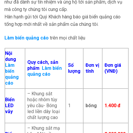
như đã dành sự tín nhiệm và ủng hộ tới sản phẩm, dịch vụ
mà công ty chúng tôi cung cấp.
Hân hạnh gửi tới Quý Khách hàng báo giá biển quảng cáo
tổng hợp mới nhất về sản phẩm của chúng tôi.
Làm biển quảng cáo
trên mọi chất liệu
Nội
dung
Quy cách, sản
Làm
Số
Đơn vị
Đơn giá
phẩm
Làm biển
biển
lượng
tính
(VNĐ)
quảng cáo
quảng
cáo
– Khung sắt
Biển
hoặc nhôm tùy
LED
yêu cầu- Bóng
1
bóng
1.400 đ
vẫy
led liền dây loại
chất lượng cao
– Khung sắt mạ