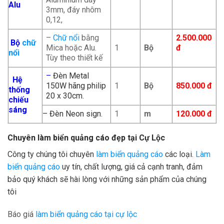
Alu
3mm, đáy nhôm
0,12,
–
Chữ nổi
bằng
2.500.000
Bộ
chữ
Mica hoặc Alu.
1
Bộ
đ
nổi
Tùy theo thiết kế
–
Đèn Metal
Hệ
150W hãng philip
1
Bộ
850.000 đ
thống
20 x 30cm.
chiếu
sáng
– Đèn Neon sign.
1
m
120.000 đ
Chuyên làm biển quảng cáo đẹp tại
Cự Lộc
Công ty chúng tôi chuyên
làm biển quảng cáo
các loại.
Làm
biển quảng cáo
uy tín, chất lượng, giá cả cạnh tranh, đảm
bảo quý khách sẽ hài lòng với những sản phẩm của chúng
tôi
Báo giá
làm biển quảng cáo tại cự lộc