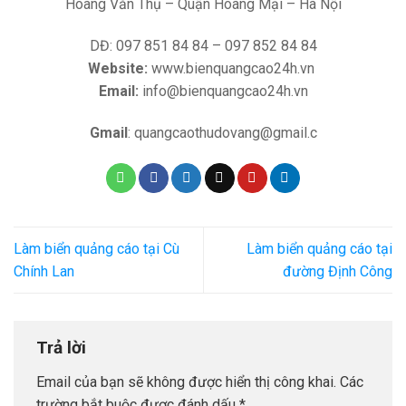
Hoàng Văn Thụ – Quận Hoàng Mại – Hà Nội
DĐ: 097 851 84 84 – 097 852 84 84
Website:
www.bienquangcao24h.vn
Email:
info@bienquangcao24h.vn
Gmail
: quangcaothudovang@gmail.c
Làm biển quảng cáo tại Cù
Làm biển quảng cáo tại
Chính Lan
đường Định Công
Trả lời
Email của bạn sẽ không được hiển thị công khai.
Các
trường bắt buộc được đánh dấu
*