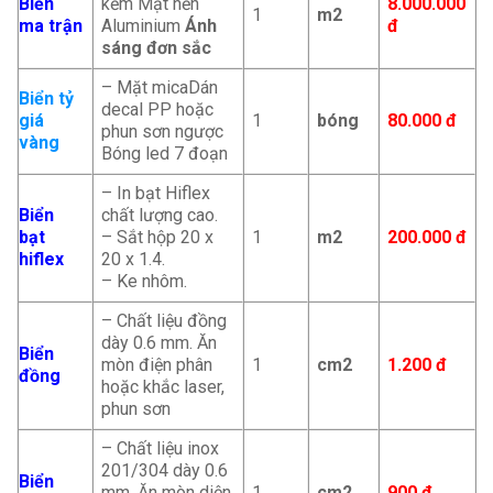
Biển
kẽm Mặt nền
8.000.000
1
m2
ma trận
Aluminium
Ánh
đ
sáng đơn sắc
– Mặt micaDán
Biển tỷ
decal PP hoặc
giá
1
bóng
80.000 đ
phun sơn ngược
vàng
Bóng led 7 đoạn
– In bạt Hiflex
Biển
chất lượng cao.
bạt
– Sắt hộp 20 x
1
m2
200.000
đ
hiflex
20 x 1.4.
– Ke nhôm.
– Chất liệu đồng
dày 0.6 mm. Ăn
Biển
mòn điện phân
1
cm2
1.200 đ
đồng
hoặc khắc laser,
phun sơn
– Chất liệu inox
201/304 dày 0.6
Biển
mm. Ăn mòn diện
1
cm2
900 đ