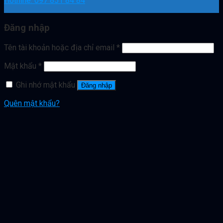
Hotnine: 097 851 84 84
Đăng nhập
Tên tài khoản hoặc địa chỉ email
*
Mật khẩu
*
Ghi nhớ mật khẩu
Đăng nhập
Quên mật khẩu?