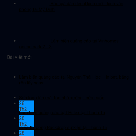
Báo giá dán decal kính mờ - kính văn
phòng tại Mỹ Đình
Làm biển quảng cáo tại Vinhomes
ocean park 2 - 3
Bài viết mới
Làm biển quảng cáo tại Nguyễn Thái Học – in bạt, băng
rôn lấy ngay
Sơn logo lên mái tôn nhà xưởng -cửa cuốn
28
Th2
Làm biển quảng cáo bạt Hiflex tại Thanh Trì
28
Th2
In và thi công Backdrop sự kiện tại Thanh Trì
28