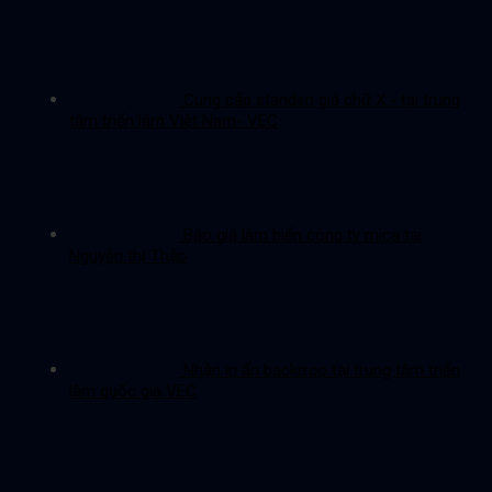
Cung cấp standen giá chữ X - tại trung
tâm triển lãm Việt Nam- VEC
Báo giá làm biển công ty mica tại
Nguyễn thị Thập
Nhận in ấn backrrop tại trung tâm triển
lãm quốc gia VEC