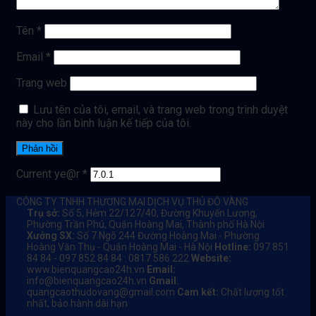
Tên
*
Email
*
Trang web
Lưu tên của tôi, email, và trang web trong trình duyệt
này cho lần bình luận kế tiếp của tôi.
Current ye@r
*
CÔNG TY TNHH THƯƠNG MẠI DỊCH VỤ THỦ ĐÔ VÀNG
Trụ sở:
Số 5, Hẻm 22/127/40, Đường Khuyến Lương,
Phường Trần Phú, Quận Hoàng Mai, Thành phố Hà Nội
Xưởng SX:
Số 7 Ngõ 244 Đường Hoàng Mai - Phường
Hoàng Văn Thụ - Quận Hoàng Mai - Hà Nội
Hotline:
097 851
84 84 - 097 852 84 84 : 0817 586 222
Website:
www.bienquangcao24h.vn
Email:
info@bienquangcao24h.vn
Gmail
:
quangcaothudovang@gmail.com
Cam kết:
Chất lượng tốt
nhất, bảo hành dài hạn