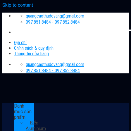
Skip to content
quangcaothudovang@gmail.com
097.851.8484 - 097.852.8484
1win cassino
1win slot
mostbet aviator
mosbet
4era bet
pin up casino
mostbet aviator login
1win aviator
pinup
pin up india
mosbet
1wın
mostbet casino
lucky jet casino
4rabet pakistan
1 вин авиатор
slot 1win
4a bet
pin-up
1 win aviator
mostbet aviator login
mostbet
lucky jet crash
mosbet casino
1vin
parimatch
pinup
luckyget
1 win
mosbet india
1win aviator
aviator
pin up casino online
4r bet
1win sayti
lucky jet casino
mosbet casino
pin-up
mastbet
lucyjet
1 win kz
mostbet
mostbet kz
onewin casino
parimatch
mosbet
one win game
1 win
pin up azerbaijan
pinup az
pin up az
Địa chỉ
Chính sách & quy định
Thông tin cửa hàng
quangcaothudovang@gmail.com
097.851.8484 - 097.852.8484
Danh
mục sản
phẩm
Biển
Aluminium