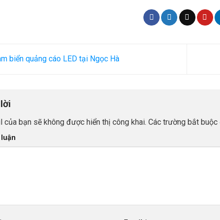
m biển quảng cáo LED tại Ngọc Hà
 lời
l của bạn sẽ không được hiển thị công khai.
Các trường bắt buộc
 luận