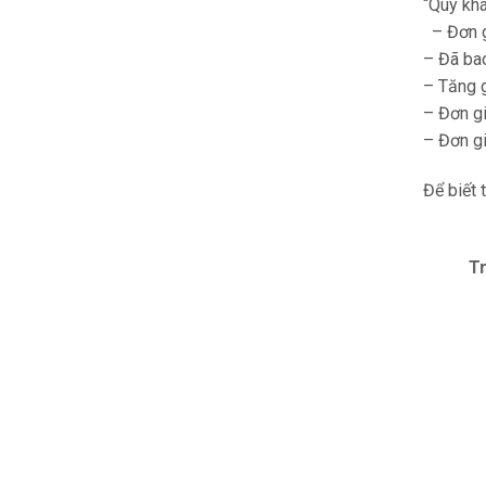
“Quý khá
– Đơn g
– Đã bao
– Tăng g
– Đơn gi
– Đơn gi
Để biết t
Tr