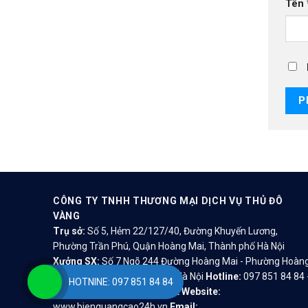
Tên
CÔNG TY TNHH THƯƠNG MẠI DỊCH VỤ THỦ ĐÔ
VÀNG
Trụ sở:
Số 5, Hẻm 22/127/40, Đường Khuyến Lương,
Phường Trần Phú, Quận Hoàng Mai, Thành phố Hà Nội
Xưởng SX:
Số 7 Ngõ 244 Đường Hoàng Mai - Phường Hoàn
Văn Thụ - Quận Hoàng Mai - Hà Nội
Hotline:
097 851 84 84 
HOTNINE: 097 851 84 84
097 852 84 84 : 0817 586 222
Website:
www.bienquangcao24h.vn
Email: