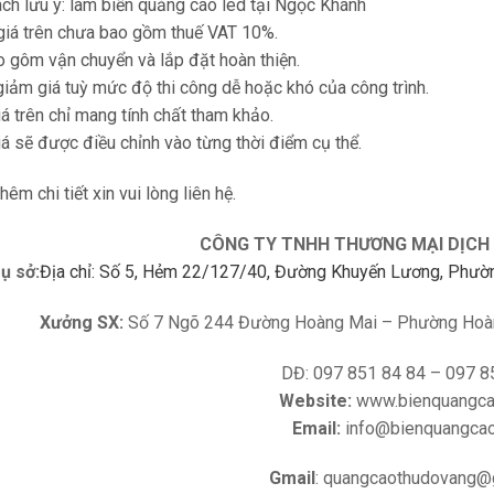
ch lưu ý: làm biển quảng cáo led tại Ngọc Khánh
iá trên chưa bao gồm thuế VAT 10%.
 gôm vận chuyển và lắp đặt hoàn thiện.
iảm giá tuỳ mức độ thi công dễ hoặc khó của công trình.
á trên chỉ mang tính chất tham khảo.
á sẽ được điều chỉnh vào từng thời điểm cụ thể.
hêm chi tiết xin vui lòng liên hệ.
CÔNG TY TNHH THƯƠNG MẠI DỊCH
ụ sở:
Địa chỉ: Số 5, Hẻm 22/127/40, Đường Khuyến Lương, Phườn
Xưởng SX:
Số 7 Ngõ 244 Đường Hoàng Mai – Phường Hoàn
DĐ: 097 851 84 84 – 097 8
Website:
www.bienquangc
Email:
info@bienquangca
Gmail
: quangcaothudovang@