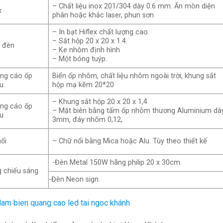
– Chất liệu inox 201/304 dày 0.6 mm. Ăn mòn diện
x
phân hoặc khắc laser, phun sơn
– In bạt Hiflex chất lượng cao.
– Sắt hộp 20 x 20 x 1.4.
p đèn
– Ke nhôm định hình
– Một bóng tuýp.
ảng cáo ốp
Biển ốp nhôm, chất liệu nhôm ngoài trời, khung sắt
u
hộp mạ kẽm 20*20
– Khung sắt hộp 20 x 20 x 1,4
ảng cáo ốp
– Mặt biên bằng tấm ốp nhôm thương Aluminium dà
u
3mm, đáy nhôm 0,12,
ổi
– Chữ nổi bằng Mica hoặc Alu. Tùy theo thiết kế
-Đèn Metal 150W hãng philip 20 x 30cm.
 chiếu sáng
-Đèn Neon sign.
lam bien quang cao led tai ngoc khánh