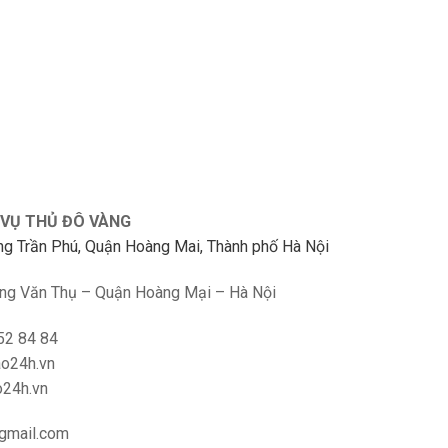
 VỤ THỦ ĐÔ VÀNG
g Trần Phú, Quận Hoàng Mai, Thành phố Hà Nội
g Văn Thụ – Quận Hoàng Mại – Hà Nội
52 84 84
ao24h.vn
o24h.vn
gmail.com