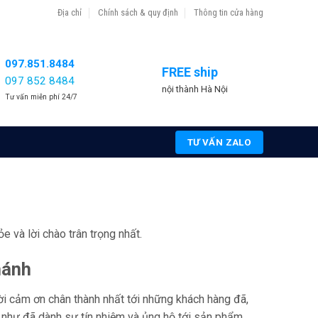
Địa chỉ
Chính sách & quy định
Thông tin cửa hàng
097.851.8484
FREE ship
097 852 8484
nội thành Hà Nội
Tư vấn miễn phí 24/7
TƯ VẤN ZALO
e và lời chào trân trọng nhất.
hánh
lời cảm ơn chân thành nhất tới những khách hàng đã,
như đã dành sự tín nhiệm và ủng hộ tới sản phẩm,