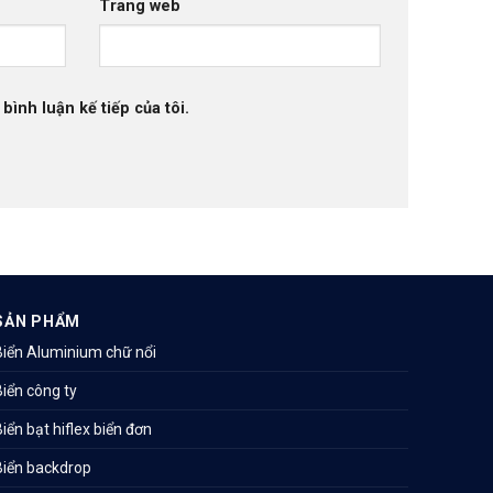
Trang web
bình luận kế tiếp của tôi.
SẢN PHẨM
Biển Aluminium chữ nổi
Biển công ty
Biển bạt hiflex biển đơn
Biển backdrop