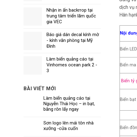
dịch vụ 
Nhận in ấn backrrop tại
Hân hạn
trung tâm triển lãm quốc
gia VEC
Nội dun
Báo giá dán decal kính mờ
- kính văn phòng tại Mỹ
Đình
Biển LED
Làm biển quảng cáo tại
Vinhomes ocean park 2 -
Biển ma 
3
Biển tỷ 
BÀI VIẾT MỚI
Làm biển quảng cáo tại
Biển bạt 
Nguyễn Thái Học – in bạt,
băng rôn lấy ngay
Sơn logo lên mái tôn nhà
Biển đồ
xưởng -cửa cuốn