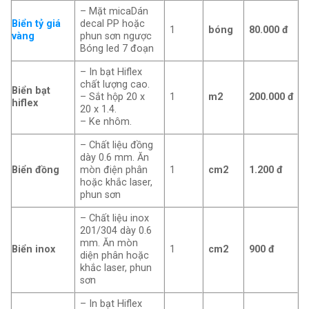
– Mặt micaDán
Biển tỷ giá
decal PP hoặc
1
bóng
80.000 đ
vàng
phun sơn ngược
Bóng led 7 đoạn
– In bạt Hiflex
chất lượng cao.
Biển bạt
– Sắt hộp 20 x
1
m2
200.000
đ
hiflex
20 x 1.4.
– Ke nhôm.
– Chất liệu đồng
dày 0.6 mm. Ăn
Biển đồng
mòn điện phân
1
cm2
1.200 đ
hoặc khắc laser,
phun sơn
– Chất liệu inox
201/304 dày 0.6
mm. Ăn mòn
Biển inox
1
cm2
900 đ
diện phân hoặc
khắc laser, phun
sơn
– In bạt Hiflex