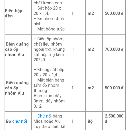
chất lượng cao.
– Sắt hộp 20 x
Biển hộp
20 x 1.4.
1
m2
500.000 đ
đèn
– Ke nhôm định
hình
– Một bóng tuýp.
– Biển ốp nhôm,
Biển quảng
chất liệu nhôm
cáo ốp
ngoài trời, khung
1
m2
700.000 đ
nhôm Alu
sắt hộp mạ kẽm
20*20
– Khung sắt hộp
20 x 20 x 1,4
– Mặt biên bằng
Biển quảng
tấm ốp nhôm
cáo ốp
1
m2
500.000 đ
thương
nhôm Alu
Aluminium dày
3mm, đáy nhôm
0,12,
–
Chữ nổi
bằng
2.500.000
Bộ
chữ nổi
Mica hoặc Alu.
1
Bộ
đ
Tùy theo thiết kế