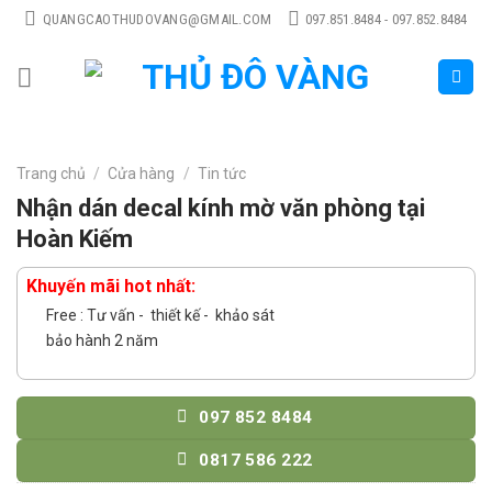
Skip
QUANGCAOTHUDOVANG@GMAIL.COM
097.851.8484 - 097.852.8484
to
content
Trang chủ
/
Cửa hàng
/
Tin tức
Nhận dán decal kính mờ văn phòng tại
Hoàn Kiếm
Khuyến mãi hot nhất:
Free : Tư vấn - thiết kế - khảo sát
bảo hành 2 năm
097 852 8484
0817 586 222