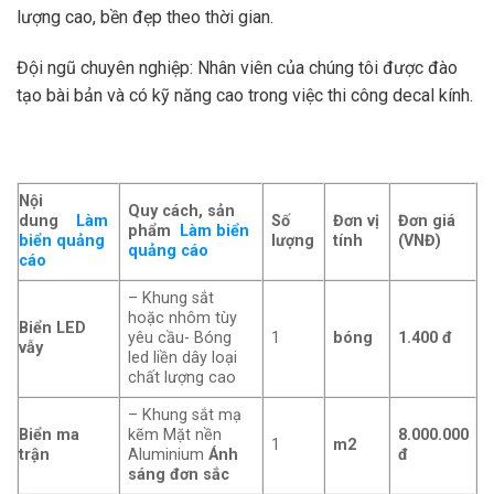
lượng cao, bền đẹp theo thời gian.
Đội ngũ chuyên nghiệp: Nhân viên của chúng tôi được đào
tạo bài bản và có kỹ năng cao trong việc thi công decal kính.
Nội
Quy cách, sản
dung
Làm
Số
Đơn vị
Đơn giá
phẩm
Làm biển
biển quảng
lượng
tính
(VNĐ)
quảng cáo
cáo
– Khung sắt
hoặc nhôm tùy
Biển LED
yêu cầu- Bóng
1
bóng
1.400 đ
vẫy
led liền dây loại
chất lượng cao
– Khung sắt mạ
Biển ma
kẽm Mặt nền
8.000.000
1
m2
trận
Aluminium
Ánh
đ
sáng đơn sắc