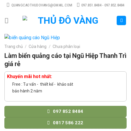
Skip
QUANGCAOTHUDOVANG@GMAIL.COM
097.851.8484 - 097.852.8484
to
content
Trang chủ
/
Cửa hàng
/
Chưa phân loại
Làm biển quảng cáo tại Ngũ Hiệp Thanh Trì
giá rẻ
Khuyến mãi hot nhất:
Free : Tư vấn - thiết kế - khảo sát
bảo hành 2 năm
097 852 8484
0817 586 222