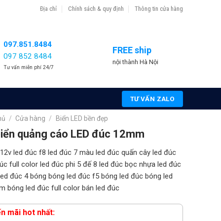
Địa chỉ
Chính sách & quy định
Thông tin cửa hàng
097.851.8484
FREE ship
097 852 8484
nội thành Hà Nội
Tư vấn miễn phí 24/7
TƯ VẤN ZALO
hủ
/
Cửa hàng
/
Biển LED bền đẹp
biển quảng cáo LED đúc 12mm
 12v led đúc f8 led đúc 7 màu led đúc quấn cây led đúc
úc full color led đúc phi 5 đế 8 led đúc bọc nhựa led đúc
led đúc 4 bóng bóng led đúc f5 bóng led đúc bóng led
 bóng led đúc full color bán led đúc
n mãi hot nhất: