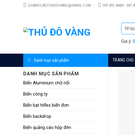
Skip
QUANGCAOTHUDOVANG@GMAIL.COM
097.851.8484 - 097.
to
content
Tìm
kiếm:
Gợi ý:
B
Danh mục sản phẩm
TRANG CHỦ
DANH MỤC SẢN PHẨM
Biển Aluminium chữ nổi
Biển công ty
Biển bạt hiflex biển đơn
Biển backdrop
Biển quảng cáo hộp đèn