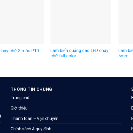
Làm biển quảng cáo LED chạy
Làm biể
 chạy chữ 3 màu P10
chữ full color
5mm
THÔNG TIN CHUNG
Trang chủ
Giới thiệu
g
Thanh toán – Vận chuyển
-
Chính sách & quy định