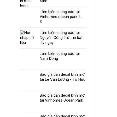
Đình
 quảng cáo nhà thuốc
Biển Aluminum chữ nổi mica
Làm biển quảng cáo tại
Vinhomes ocean park 2 -
3
Làm biển quảng cáo tại
Nguyễn Công Trứ - in bạt
lấy ngay
Làm biển quảng cáo tại
Nam Đồng
Báo giá dán decal kính mờ
tại Lê Văn Lương - Tố Hữu
Báo giá dán decal kính mờ
tại Vinhomes Ocean Park
Báo giá dán decal kính mờ