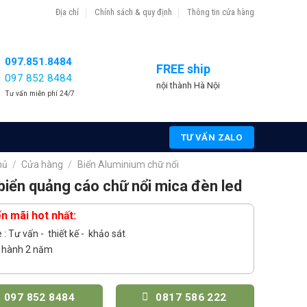
Địa chỉ
Chính sách & quy định
Thông tin cửa hàng
097.851.8484
FREE ship
097 852 8484
nội thành Hà Nội
Tư vấn miễn phí 24/7
TƯ VẤN ZALO
hủ
/
Cửa hàng
/
Biển Aluminium chữ nổi
iển quảng cáo chữ nổi mica đèn led
n mãi hot nhất:
 : Tư vấn - thiết kế - khảo sát
 hành 2 năm
097 852 8484
0817 586 222