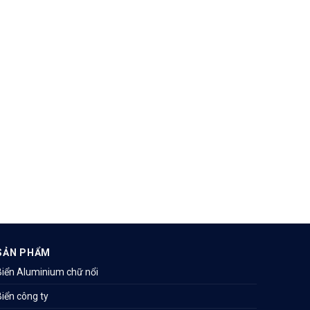
SẢN PHẨM
Biển Aluminium chữ nổi
Biển công ty