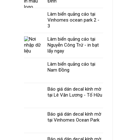
Đình
Làm biển quảng cáo tại
Vinhomes ocean park 2 -
3
Làm biển quảng cáo tại
Nguyễn Công Trứ - in bạt
lấy ngay
Làm biển quảng cáo tại
Nam Đồng
Báo giá dán decal kính mờ
tại Lê Văn Lương - Tố Hữu
Báo giá dán decal kính mờ
tại Vinhomes Ocean Park
Báo giá dán decal kính mờ