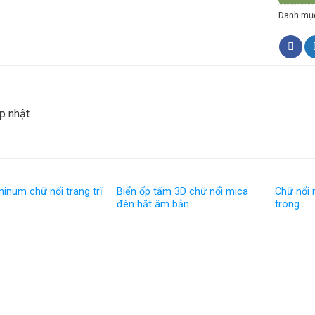
Danh mụ
p nhật
minum chữ nổi trang trĩ
Biển ốp tấm 3D chữ nổi mica
Chữ nổi 
đèn hắt âm bản
trong