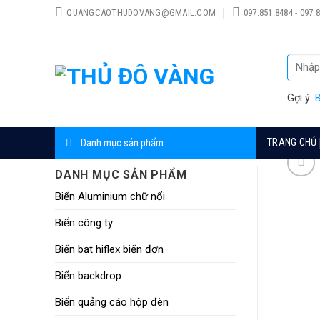
Skip
QUANGCAOTHUDOVANG@GMAIL.COM
097.851.8484 - 097.
to
content
Tìm
kiếm:
Gợi ý:
B
Danh mục sản phẩm
TRANG CHỦ
DANH MỤC SẢN PHẨM
Biển Aluminium chữ nổi
Biển công ty
Biển bạt hiflex biển đơn
Biển backdrop
Biển quảng cáo hộp đèn