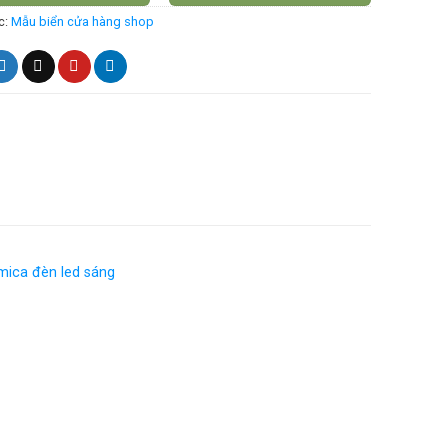
c:
Mẫu biển cửa hàng shop
mica đèn led sáng