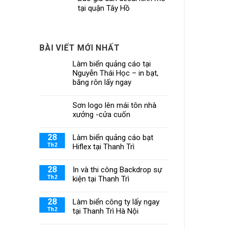
tại quận Tây Hồ
BÀI VIẾT MỚI NHẤT
Làm biển quảng cáo tại
Nguyễn Thái Học – in bạt,
băng rôn lấy ngay
Sơn logo lên mái tôn nhà
xưởng -cửa cuốn
28
Làm biển quảng cáo bạt
Th2
Hiflex tại Thanh Trì
28
In và thi công Backdrop sự
Th2
kiện tại Thanh Trì
28
Làm biển công ty lấy ngay
Th2
tại Thanh Trì Hà Nội