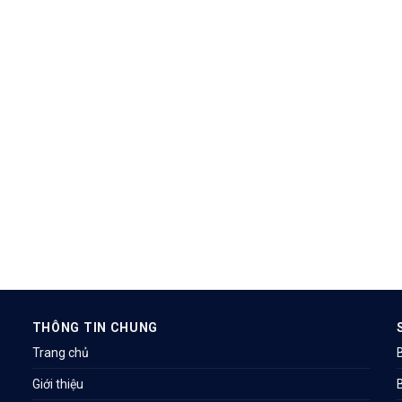
THÔNG TIN CHUNG
Trang chủ
Giới thiệu