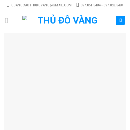
Skip
QUANGCAOTHUDOVANG@GMAIL.COM
097.851.8484 - 097.852.8484
to
content