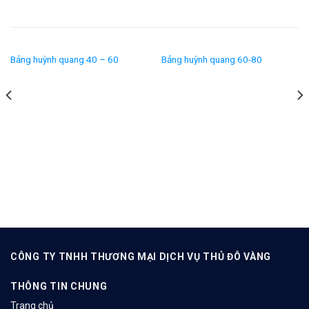
Bảng huỳnh quang 40 – 60
Bảng huỳnh quang 60-80
CÔNG TY TNHH THƯƠNG MẠI DỊCH VỤ THỦ ĐÔ VÀNG
THÔNG TIN CHUNG
Trang chủ