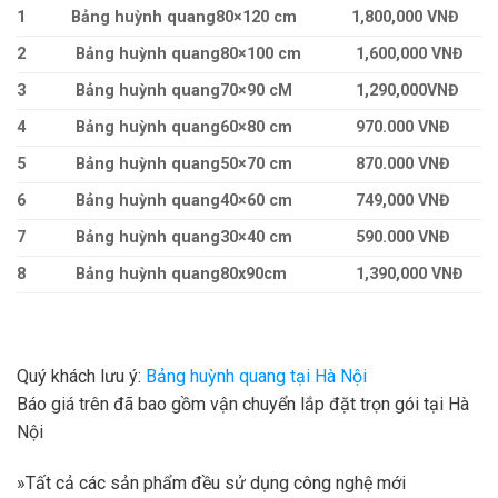
1
Bảng huỳnh quang
80×120 cm
1,800,000 VNĐ
2
Bảng huỳnh quang
80×100 cm
1,600,000 VNĐ
3
Bảng huỳnh quang
70×90 cM
1,290,000VNĐ
4
Bảng huỳnh quang
60×80 cm
970.000 VNĐ
5
Bảng huỳnh quang
50×70 cm
870.000 VNĐ
6
Bảng huỳnh quang
40×60 cm
749,000 VNĐ
7
Bảng huỳnh quang
30×40 cm
590.000 VNĐ
8
Bảng huỳnh quang
80x90cm
1,390,000 VNĐ
Quý khách lưu ý:
Bảng huỳnh quang tại Hà Nội
Báo giá trên đã bao gồm vận chuyển lắp đặt trọn gói tại Hà
Nội
»Tất cả các sản phẩm đều sử dụng công nghệ mới