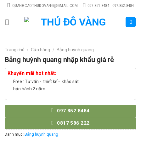
Skip
QUANGCAOTHUDOVANG@GMAIL.COM
097.851.8484 - 097.852.8484
to
content
Trang chủ
/
Cửa hàng
/
Bảng huỳnh quang
Bảng huỳnh quang nhập khẩu giá rẻ
Khuyến mãi hot nhất:
Free : Tư vấn - thiết kế - khảo sát
bảo hành 2 năm
097 852 8484
0817 586 222
Danh mục:
Bảng huỳnh quang