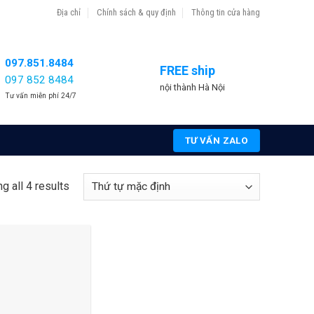
Địa chỉ
Chính sách & quy định
Thông tin cửa hàng
097.851.8484
FREE ship
097 852 8484
nội thành Hà Nội
Tư vấn miễn phí 24/7
TƯ VẤN ZALO
g all 4 results